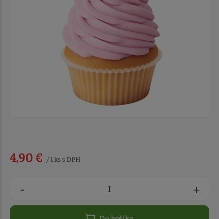
4,90 €
/ 1 ks s DPH
-
+
Do košíka