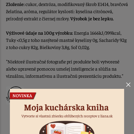
Zloženie:
cukor, dextróza, modifikovaný škrob E1414, bravčová
želatína, aróma, regulátor kyslosti: kyselina citrónová,
prírodný extrakt z čiernej mrkvy.
Výrobok je bez lepku.
Výživové údaje na 100g výrobku:
Energia 1666kJ/399kcal,
Tuky <0,5g z toho nasýtené mastné kyseliny 0g, Sacharidy 92g
z toho cukry 82g, Bielkoviny 3,8g, Soľ 0,02g.
"Niektoré ilustračné fotografie pri produkte boli vytvorené
alebo upravené pomocou umelej inteligencie a slúžia na
vizuálnu, informatívnu a ilustračnú prezentáciu produktu."