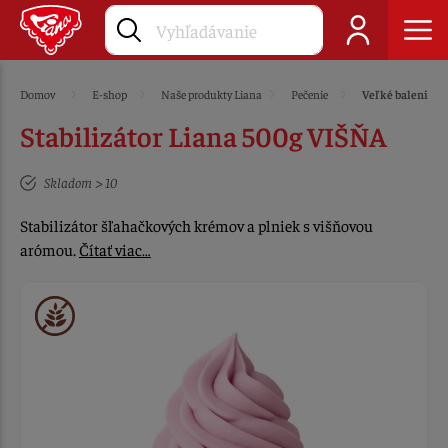
Domov
E-shop
Naše produkty Liana
Pečenie
Veľké balenie
Stabilizátor Liana 500g VIŠŇA
Skladom > 10
Stabilizátor šľahačkových krémov a plniek s višňovou
arómou.
Čítať viac…