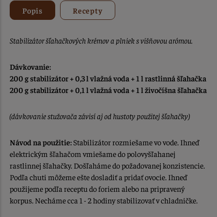
Popis
Recepty
Stabilizátor šľahačkových krémov a plniek s višňovou arómou.
Dávkovanie:
200 g stabilizátor + 0,3 l vlažná voda + 1 l rastlinná šľahačka
200 g stabilizátor + 0,1 l vlažná voda + 1 l živočíšna šľahačka
(dávkovanie stužovača závisí aj od hustoty použitej šľahačky)
Návod na použitie:
Stabilizátor rozmiešame vo vode. Ihneď
elektrickým šľahačom vmiešame do polovyšľahanej
rastlinnej šľahačky. Došľaháme do požadovanej konzistencie.
Podľa chuti môžeme ešte dosladiť a pridať ovocie. Ihneď
použijeme podľa receptu do foriem alebo na pripravený
korpus. Necháme cca 1 - 2 hodiny stabilizovať v chladničke.