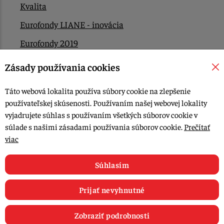
Kvalita
Eurofondy LIANE - inovácia
Eurofondy 2019
Eurofondy 2022/2023
Zásady používania cookies
EÚ Plán obnovy
Táto webová lokalita používa súbory cookie na zlepšenie
Kontakt
používateľskej skúsenosti. Používaním našej webovej lokality
vyjadrujete súhlas s používaním všetkých súborov cookie v
súlade s našimi zásadami používania súborov cookie.
Prečítať
© 2015-2026, LIANA GOLIAŠ s.r.o. všetky práva vyhradené.
viac
Upraviť nastavenia Cookies
Web dizajn: MARLOW DESIGN
Súhlasím
Prijať nevyhnutné
Zobraziť podrobnosti
0