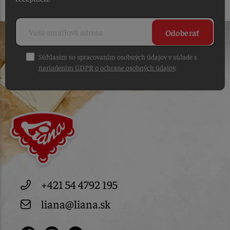
Odoberať
Súhlasím so spracovaním osobných údajov v súlade s
nariadením GDPR o ochrane osobných údajov
.
+421 54 4792 195
liana@liana.sk