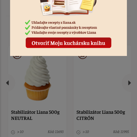
Podobné produkty
Stabilizátor Liana 500g
Stabilizátor Liana 500g
NEUTRAL
CITRÓN
> 10
Kód: 11693
> 10
Kód: 11995