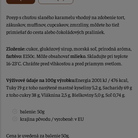
Posyp s chuťou slaného karamelu vhodný na zdobenie tort,
zákuskov, muffinov, cupcakeov, zmrzliny, môžete ho tiež
primiešať do cesta alebo čokoládových praliniek.
Zloženie:
cukor, glukózový sirup, morská soľ, prírodná aróma,
farbivo:
E150c. Môže obsahovať
mlieko.
Skladujte
pri teplote
16-23°C. Chráňte pred vlhkosťou a pred priamym svetlom.
Výživové údaje na 100g výrobku:
Energia 2001 kJ / 476 kcal,
Tuky 19 g z toho nasýtené mastné kyseliny 5,2 g, Sacharidy 69 g
z toho cukry 38 g, Vláknina 2,5 g, Bielkoviny 5,0 g, Soľ 0,74 g.
balenie: 50g
krajina pôvodu / vyrobené: v EU
Cena je uvedená za balenie 50g.