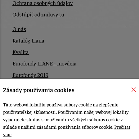
Ochrana osobných údajov
Odstúpiť od zmluvy tu
O nás
Katalóg Liana
Kvalita
Eurofondy LIANE - inovácia
Eurofondy 2019
Eurofondy 2022/2023
Zásady používania cookies
EÚ Plán obnovy
Táto webová lokalita používa súbory cookie na zlepšenie
Kontakt
používateľskej skúsenosti. Používaním našej webovej lokality
vyjadrujete súhlas s používaním všetkých súborov cookie v
súlade s našimi zásadami používania súborov cookie.
Prečítať
© 2015-2026, LIANA GOLIAŠ s.r.o. všetky práva vyhradené.
viac
Upraviť nastavenia Cookies