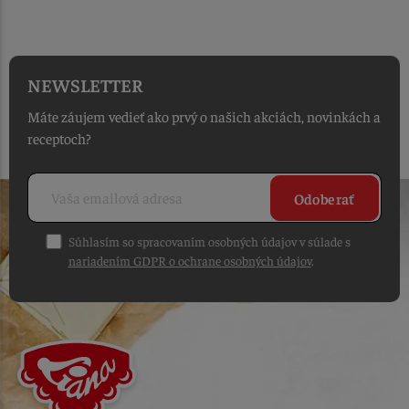
OD PRIJATIA OBJEDNÁVKY
NEWSLETTER
Máte záujem vedieť ako prvý o našich akciách, novinkách a
receptoch?
Odoberať
Súhlasím so spracovaním osobných údajov v súlade s
nariadením GDPR o ochrane osobných údajov
.