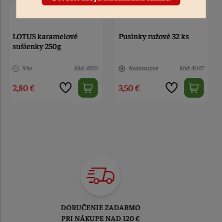
Pusinky ružové 32 ks
Pusinky farebné mix
tvarov 70 g
Nedostupné
Kód: 4047
8 ks
Kód: 4055
3,50 €
5,20 €
TOVAR ODOSIELAME
DO 1-2 PRACOVNÝCH DNÍ