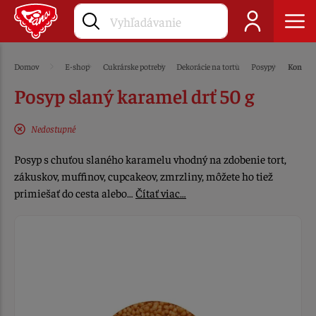
Domov
E-shop
Cukrárske potreby
Dekorácie na tortu
Posypy
Konfet
Posyp slaný karamel drť 50 g
Nedostupné
Posyp s chuťou slaného karamelu vhodný na zdobenie tort,
zákuskov, muffinov, cupcakeov, zmrzliny, môžete ho tiež
primiešať do cesta alebo…
Čítať viac…