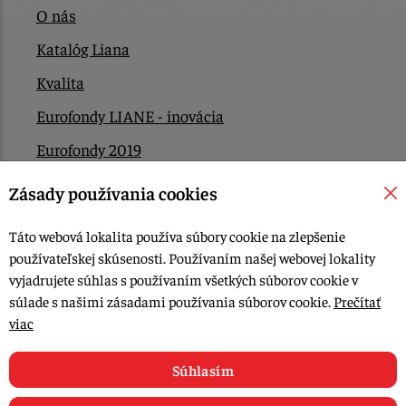
O nás
Katalóg Liana
Kvalita
Eurofondy LIANE - inovácia
Eurofondy 2019
Eurofondy 2022/2023
Zásady používania cookies
EÚ Plán obnovy
Táto webová lokalita používa súbory cookie na zlepšenie
Kontakt
používateľskej skúsenosti. Používaním našej webovej lokality
vyjadrujete súhlas s používaním všetkých súborov cookie v
súlade s našimi zásadami používania súborov cookie.
Prečítať
© 2015-2026, LIANA GOLIAŠ s.r.o. všetky práva vyhradené.
viac
Upraviť nastavenia Cookies
Web dizajn: MARLOW DESIGN
Súhlasím