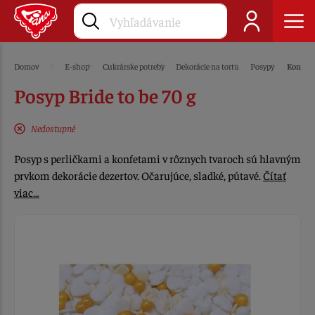
Domov
E-shop
Cukrárske potreby
Dekorácie na tortu
Posypy
Konfet
Posyp Bride to be 70 g
Nedostupné
Posyp s perličkami a konfetami v rôznych tvaroch sú hlavným
prvkom dekorácie dezertov. Očarujúce, sladké, pútavé.
Čítať
viac…