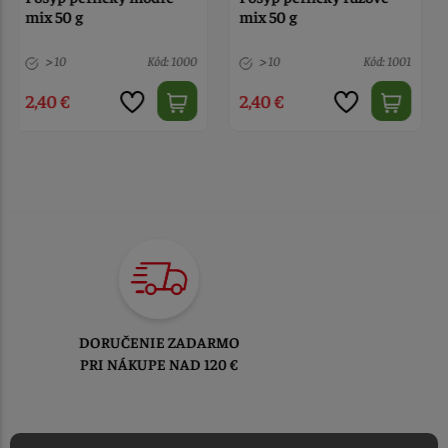
mix 50 g
> 10
Kód: 1001
1 ks
Kód: 3456
2,40 €
3,50 €
TOVAR ODOSIELAME
DO 1-2 PRACOVNÝCH DNÍ
OD PRIJATIA OBJEDNÁVKY