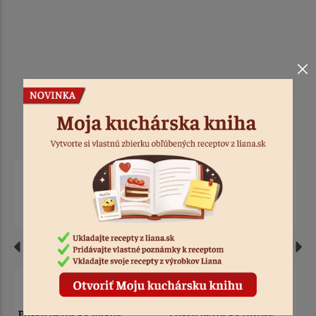
Podobné produkty
Posyp perličky ružové
Posyp Dino World 70 g