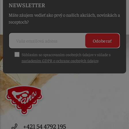
NEWSLETTER
Máte záujem vedieť ako prvý o našich akciách, novinkách a
receptoch?
Odoberať
Súhlasím so spracovaním osobných údajov v súlade s
nariadením GDPR o ochrane osobných údajov
.
+421 54 4792 195