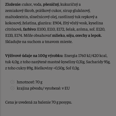
Zloženie:
cukor, voda,
pšeničný,
kukuričný a
zemiakový škrob, práškový cukor, sirup glukózový,
maltodextrin, slnečnicový olej, rastlinný tuk repkový a
kokosový, želatína, glazúra: E904, žltý
včelý vosk, kyselina
citrónová,
farbivo:
E100, E110, E172, šelak, aróma, soľ. E120,
E133, E174. Môže obsahovať
mlieko, sóju, orechy a lepok.
Skladujte na suchom a tmavom mieste.
Výživové údaje na 100g výrobku
: Energia 1760 kJ/420 kcal,
tuk 4,0g, z toho nasýtené mastné kyseliny 0,31g, Sacharidy 95g,
z toho cukry 89g, Bielkoviny
0,50g, Soľ 0,3g.
<
hmotnosť: 70 g
krajina pôvodu/ vyrobené: v EU
Cena je uvedená za balenie 70 g posypu.