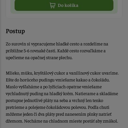
Do košíka
Postup
Zo surovín si vypracujeme hladké cesto a rozdelíme na
približne 5-6 rovnaké časti. Každé cesto rozvaľkáme a
upečieme na opačnej strane plechu.
Mlieko, múku, kryštálový cukor a vanilínový cukor uvaríme.
Ešte do horúceho pudingu vmiešame kakao a čokoládu.
Maslo vyšľaháme a po lyžiciach opatrne vmiešame
vychladnutý puding na hladký krém. Natierame a skladáme
postupne jednotlivé pláty na seba a vrchný len tenko
pretrieme a polejeme čokoládovou polevou. Podľa chuti
môžeme jeden či dva pláty pred nanesením plnky natrieť
džemom. Necháme na chladnom mieste postáť aby zmäkol.