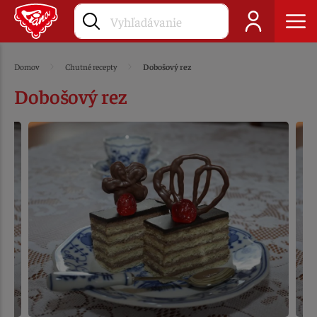
Domov
Chutné recepty
Dobošový rez
Dobošový rez