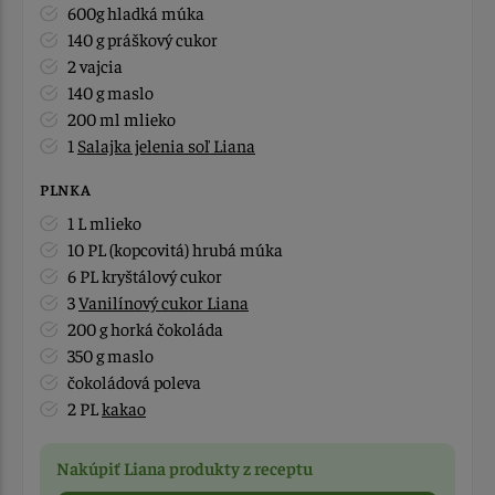
600g hladká múka
140 g práškový cukor
2 vajcia
140 g maslo
200 ml mlieko
1
Salajka jelenia soľ Liana
PLNKA
1 L mlieko
10 PL (kopcovitá) hrubá múka
6 PL kryštálový cukor
3
Vanilínový cukor Liana
200 g horká čokoláda
350 g maslo
čokoládová poleva
2 PL
kakao
Nakúpiť Liana produkty z receptu