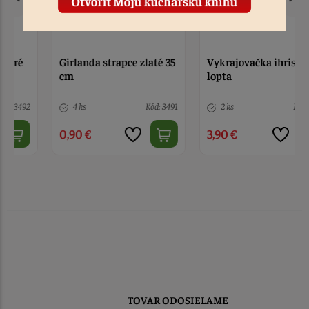
Girlanda strapce zlaté 35
Vykrajovačka ihrisko a
cm
lopta
4 ks
Kód: 3491
2 ks
Kód: 1103
0,90 €
3,90 €
TOVAR ODOSIELAME