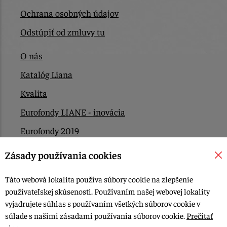
Ochrana osobných údajov
Odstúpiť od zmluvy tu
O nás
Katalóg Liana
Kvalita
Eurofondy LIANE - inovácia
Eurofondy 2019
Eurofondy 2022/2023
Zásady používania cookies
EÚ Plán obnovy
Táto webová lokalita používa súbory cookie na zlepšenie
Kontakt
používateľskej skúsenosti. Používaním našej webovej lokality
vyjadrujete súhlas s používaním všetkých súborov cookie v
súlade s našimi zásadami používania súborov cookie.
Prečítať
© 2015-2026, LIANA GOLIAŠ s.r.o. všetky práva vyhradené.