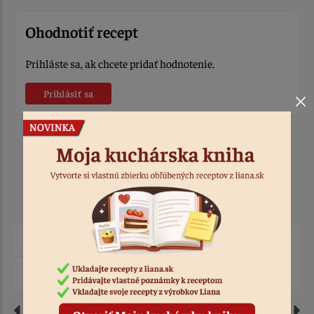
Ohodnotiť recept
Prihláste sa, ak chcete pridať hodnotenie.
Prihlásiť sa
Produkty k receptu