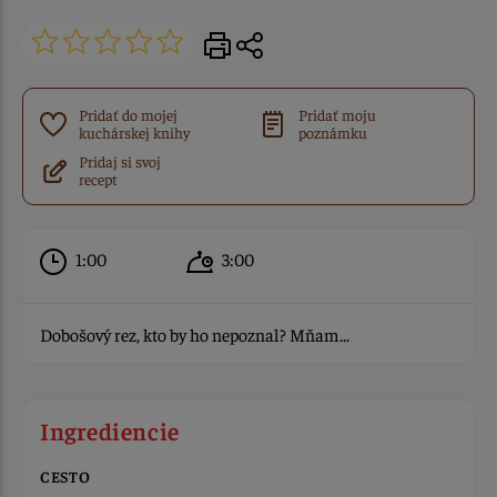
Pridať do mojej
Pridať moju
kuchárskej knihy
poznámku
Pridaj si svoj
recept
1:00
3:00
Dobošový rez, kto by ho nepoznal? Mňam...
Ingrediencie
CESTO