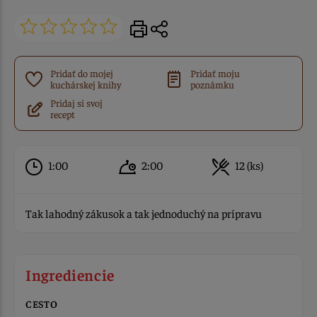
Pridať do mojej
Pridať moju
kuchárskej knihy
poznámku
Pridaj si svoj
recept
1:00
2:00
12 (ks)
Tak lahodný zákusok a tak jednoduchý na prípravu
Ingrediencie
CESTO