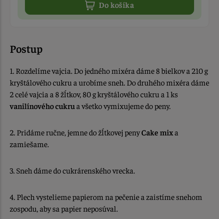
Do košíka
Postup
1. Rozdelíme vajcia. Do jedného mixéra dáme 8 bielkov a 210 g
kryštálového cukru a urobíme sneh. Do druhého mixéra dáme
2 celé vajcia a 8 žĺtkov, 80 g kryštálového cukru a 1 ks
vanilínového cukru
a všetko vymixujeme do peny.
2. Pridáme ručne, jemne do žĺtkovej peny
Cake mix
a
zamiešame.
3. Sneh dáme do cukrárenského vrecka.
4. Plech vystelieme papierom na pečenie a zaistíme snehom
zospodu, aby sa papier neposúval.