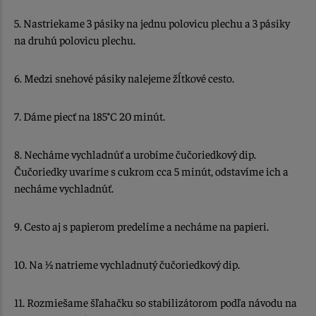
5. Nastriekame 3 pásiky na jednu polovicu plechu a 3 pásiky
na druhú polovicu plechu.
6. Medzi snehové pásiky nalejeme žĺtkové cesto.
7. Dáme piecť na 185
°
C 20 minút.
8. Necháme vychladnúť a urobíme čučoriedkový dip.
Čučoriedky uvaríme s cukrom cca 5 minút, odstavíme ich a
necháme vychladnúť.
9. Cesto aj s papierom predelíme a necháme na papieri.
10. Na ½ natrieme vychladnutý čučoriedkový dip.
11. Rozmiešame šľahačku so stabilizátorom podľa návodu na