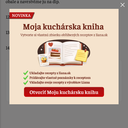
obale a navrstvíme ju na dip.
12. Položíme druhú polovicu cesta a stiahneme papier.
13. Pocukrujeme vrch a dáme schladiť.
14. Nakrájame až pri servírovaní.
Ohodnotiť recept
Prihláste sa, ak chcete pridať hodnotenie.
Prihlásiť sa