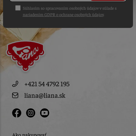
Súhlasím so spracovaním osobných údajov v súlade s
nariadením GDPR o ochrane osobných údajov
.
+421 54 4792 195
liana@liana.sk
Ako nakupovať