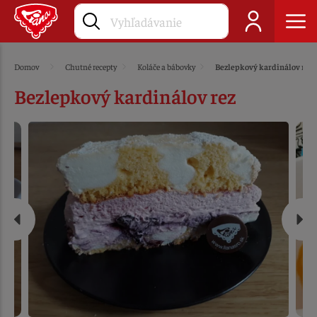
Domov
Chutné recepty
Koláče a bábovky
Bezlepkový kardinálov rez
Bezlepkový kardinálov rez