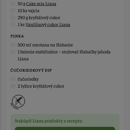
50 g
Cake mix Liana
10 ks vajcia
290 g kryštálový cukor
1 ks
Vanilínový cukor Liana
PLNKA
500 ml smotana na šľahanie
1 balenie stabilizátor – stužovač šľahačky jahoda
Liana
ČUČORIEDKOVÝ DIP
čučoriedky
2 lyžice kryštálový cukor
Nakúpiť Liana produkty z receptu