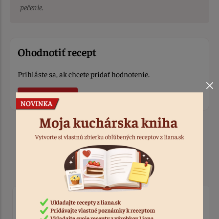
pečenie.
Ohodnotiť recept
Prihláste sa, ak chcete pridať hodnotenie.
Prihlásiť sa
Produkty k receptu