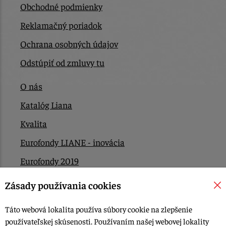
Obchodné podmienky
Reklamačný poriadok
Ochrana osobných údajov
Odstúpiť od zmluvy tu
O nás
Katalóg Liana
Kvalita
Eurofondy LIANE - inovácia
Eurofondy 2019
Eurofondy 2022/2023
Zásady používania cookies
EÚ Plán obnovy
Táto webová lokalita používa súbory cookie na zlepšenie
Kontakt
používateľskej skúsenosti. Používaním našej webovej lokality