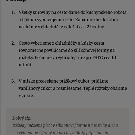
Všetky suroviny na cesto dáme do kuchynského robota
a hákom vypracujeme cesto. Zabalíme ho do fólie a
necháme v chladničke odležať cca 2 hodiny.
Cesto vyberieme z chladničky a kúsky cesta
rovnomerne povtláčame do silikónovej formy na
rožteky. Pečieme vo vyhriatej rúre pri 170°C cca 10
minút.
V miske preosejeme práškový cukor, pridáme
vanilínový cukor a rozmiešame. Teplé rožteky obalíme
v cukre.
Dobrý tip:
Rožteky môžeme piecť v silikónovej forme na rožteky alebo
ich vyklopíme z formy na plech vystlaný papierom na