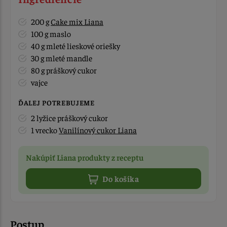
200 g
Cake mix Liana
100 g maslo
40 g mleté lieskové oriešky
30 g mleté mandle
80 g práškový cukor
vajce
ĎALEJ POTREBUJEME
2 lyžice práškový cukor
1 vrecko
Vanilínový cukor Liana
Nakúpiť Liana produkty z receptu
Do košíka
Postup