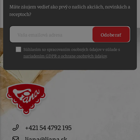
Máte záujem vedieť ako prvý o našich akciách, novinkách a
receptoch?
Odoberať
Súhlasím so spracovaním osobných údajov v súlade s
nariadením GDPR o ochrane osobných údajov
.
+421 54 4792 195
liana@liana.sk