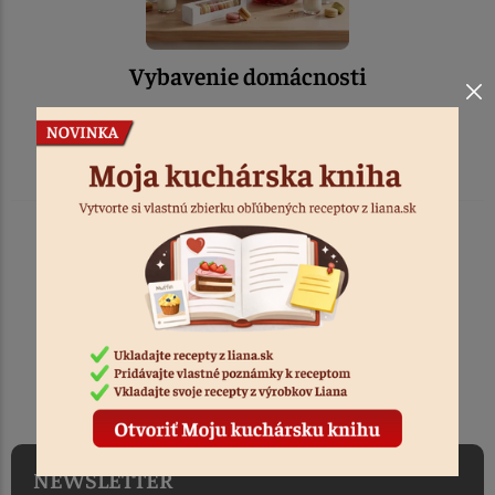
Vybavenie domácnosti
TOVAR ODOSIELAME
DO 1-2 PRACOVNÝCH DNÍ
OD PRIJATIA OBJEDNÁVKY
NEWSLETTER