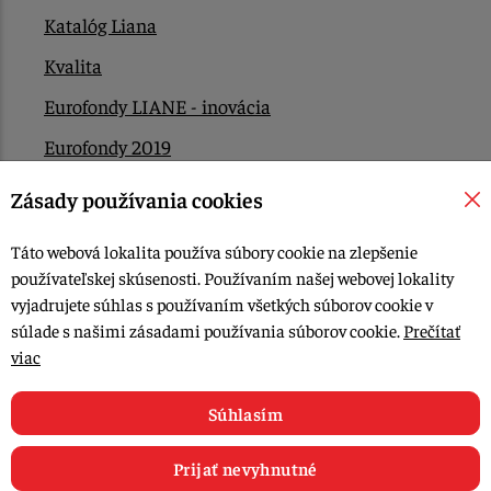
Katalóg Liana
Kvalita
Eurofondy LIANE - inovácia
Eurofondy 2019
Eurofondy 2022/2023
Zásady používania cookies
EÚ Plán obnovy
Táto webová lokalita používa súbory cookie na zlepšenie
Kontakt
používateľskej skúsenosti. Používaním našej webovej lokality
vyjadrujete súhlas s používaním všetkých súborov cookie v
súlade s našimi zásadami používania súborov cookie.
Prečítať
© 2015-2026, LIANA GOLIAŠ s.r.o. všetky práva vyhradené.
viac
Upraviť nastavenia Cookies
Web dizajn: MARLOW DESIGN
Súhlasím
Prijať nevyhnutné