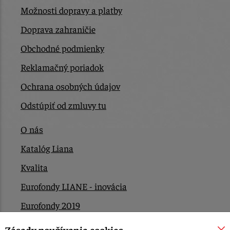
Možnosti dopravy a platby
Doprava zahraničie
Obchodné podmienky
Reklamačný poriadok
Ochrana osobných údajov
Odstúpiť od zmluvy tu
O nás
Katalóg Liana
Kvalita
Eurofondy LIANE - inovácia
Eurofondy 2019
Eurofondy 2022/2023
Zásady používania cookies