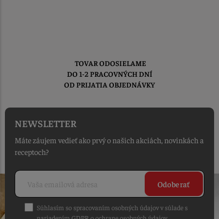
TOVAR ODOSIELAME
DO 1-2 PRACOVNÝCH DNÍ
OD PRIJATIA OBJEDNÁVKY
NEWSLETTER
Máte záujem vedieť ako prvý o našich akciách, novinkách a
receptoch?
Odoberať
Súhlasím so spracovaním osobných údajov v súlade s
nariadením GDPR o ochrane osobných údajov
.