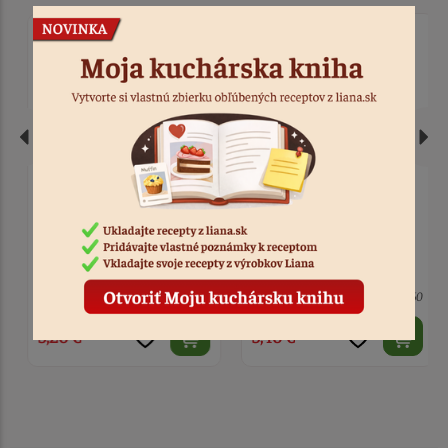
Jednorožec strieborný -
Jednorožec zlatý -
dekorácia na tortu
dekorácia na tortu
3 ks
Kód: 1542
5 ks
Kód: 1660
5,20 €
5,40 €