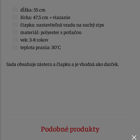
dĺžka: 55 cm
šírka: 47,5 cm + viazanie
čiapka: nastaviteľná vzadu na suchý zips
materiál: polyester s potlačou
vek: 3-8 rokov
teplota prania: 30°C
Sada obsahuje zásteru a čiapku a je vhodná ako darček.
Podobné produkty