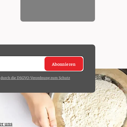
Abonnieren
m
durch die DSGVO-Verordnung zum Schutz
er uns