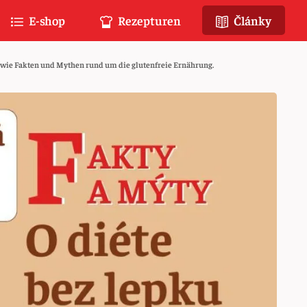
E-shop
Rezepturen
Články
 wie Fakten und Mythen rund um die glutenfreie Ernährung.