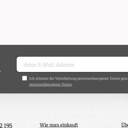
,
Ich stimme der Verarbeitung personenbezogener Daten ge
personenbezogener Daten
.
2 195
Wie man einkauft
Üb