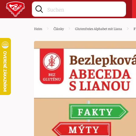
Heim
Články
Glutenfreies Alphabet mit Liana
F