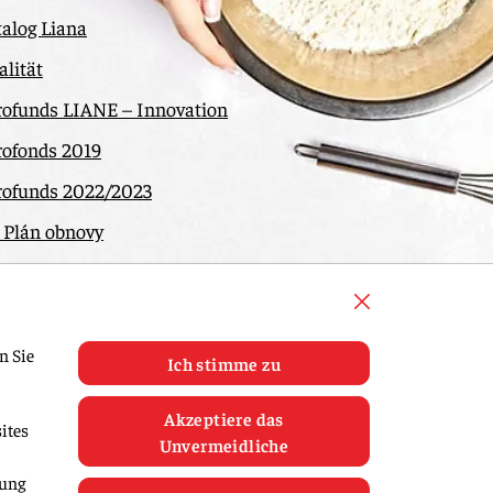
alog Liana
lität
rofunds LIANE – Innovation
rofonds 2019
rofunds 2022/2023
 Plán obnovy
ntakt
n Sie
Ich stimme zu
Akzeptiere das
ites
Unvermeidliche
mung