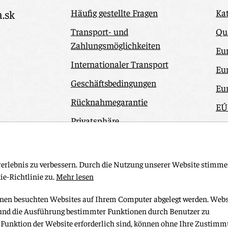
Häufig gestellte Fragen
Kat
a.sk
Transport- und
Qua
Zahlungsmöglichkeiten
Eu
Internationaler Transport
Eu
Geschäftsbedingungen
Eu
Rücknahmegarantie
EÚ
Privatsphäre
Ko
Odstúpiť od zmluvy tu
erlebnis zu verbessern. Durch die Nutzung unserer Website stimme
e-Richtlinie zu.
Mehr lesen
 Ihnen besuchten Websites auf Ihrem Computer abgelegt werden. Webs
 und die Ausführung bestimmter Funktionen durch Benutzer zu
.
 Funktion der Website erforderlich sind, können ohne Ihre Zustim