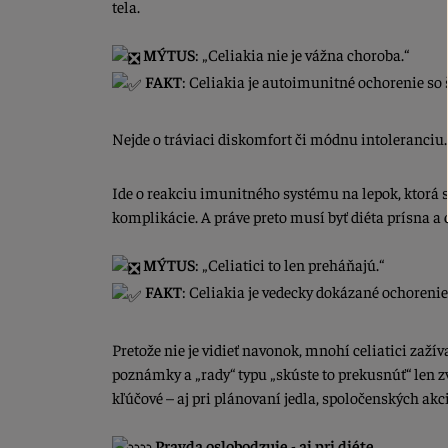
tela.
MÝTUS
: „Celiakia nie je vážna choroba.“
FAKT
: Celiakia je autoimunitné ochorenie s
Nejde o tráviaci diskomfort či módnu intoleranciu.
Ide o reakciu imunitného systému na lepok, ktorá s
komplikácie. A práve preto musí byť diéta prísna a 
MÝTUS
: „Celiatici to len preháňajú.“
FAKT
: Celiakia je vedecky dokázané ochorenie a
Pretože nie je vidieť navonok, mnohí celiatici zaž
poznámky a „rady“ typu „skúste to prekusnúť“ len z
kľúčové – aj pri plánovaní jedla, spoločenských ak
Pravda oslobodzuje - aj pri diéte