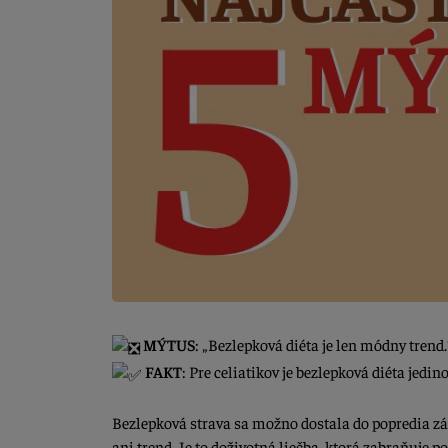
MÝTUS
: „Bezlepková diéta je len módny trend.
FAKT
: Pre celiatikov je bezlepková diéta jedin
Bezlepková strava sa možno dostala do popredia záu
ani trend. Je to doživotná liečba, ktorá zabraňuje p