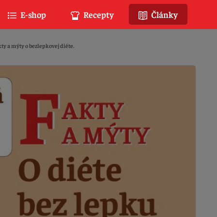
E-shop
Recepty
Články
ty a mýty o bezlepkovej diéte.