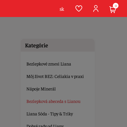
0
sk
Kategórie
Bezlepkové zmesi Liana
Môj život BEZ: Celiakia v praxi
Nápoje Minerál
Bezlepková abeceda s Lianou
Liana Sóda - Tipy & Triky
Dobré rady od Liany