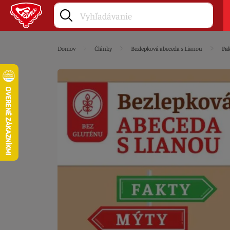
Domov
Články
Bezlepková abeceda s Lianou
Fak