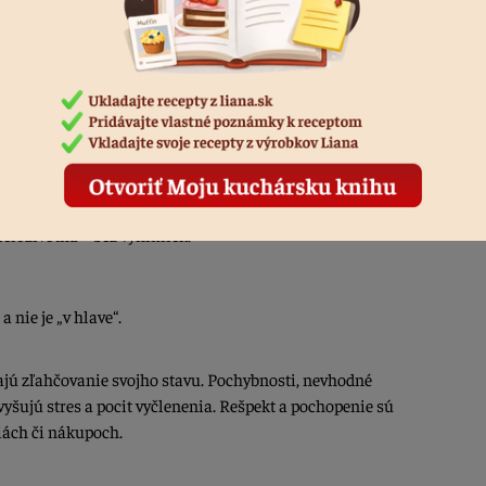
o širokým dopadom na zdravie.
pôsobuje poškodenie črevnej sliznice a s tým súvisiace vážne
celoživotná – bez výnimiek.
 nie je „v hlave“.
ívajú zľahčovanie svojho stavu. Pochybnosti, nevhodné
vyšujú stres a pocit vyčlenenia. Rešpekt a pochopenie sú
ciách či nákupoch.