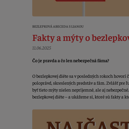
BEZLEPKOVÁ ABECEDA S LIANOU
Fakty a mýty o bezlepkov
11.06.2025
Čo je pravda a čo len nebezpečná fáma?
O bezlepkovej diéte sa v posledných rokoch hovorí č
poloprávd, skreslených predstáv a fám. Zvlášť pre ľu
byť tieto mýty nielen nepríjemné, ale aj nebezpečné
bezlepkovej diéte – a ukážeme si, ktoré sú fakty a k