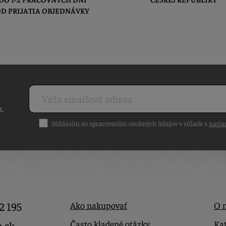
D PRIJATIA OBJEDNÁVKY
h,
Súhlasím so spracovaním osobných údajov v súlade s
naria
2 195
Ako nakupovať
O 
Často kladené otázky
Kat
a.sk