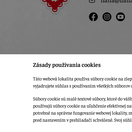
Zásady používania cookies
Táto webová lokalita používa súbory cookie na zlep
vyjadrujete súhlas s používaním všetkých súborov 
Súbory cookie sú malé textové súbory, ktoré do váš
používajú súbory cookie na uľahčenie efektívnej na
© 2015-2026, LIANA GOLIAŠ s.r.o. všetky práva vyhradené.
potrebné na správne fungovanie webovej lokality, 
Upraviť nastavenia Cookies
pred nastavením v prehliadači schválené. Svoj súh
Web dizajn: MARLOW DESIGN