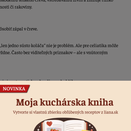
osti či rakoviny.
obiť zápal v čreve.
„len jedno sústo koláča“ nie je problém. Ale pre celiatika môže
týždne. Často bez viditeľných príznakov – ale s vnútorným
 nie je automaticky zdravšia pre každého.
akiou, alergiou na pšenicu či neceliakálnou precitlivenosťou
d úplne vylúčiť lepok zo stravy – lepkové obilniny obsahujú aj
iny B či železo.
 byť striedanie bezlepkových a lepkových jedál vhodným
edome si vyberať, čo jeme – s ohľadom na potreby vlastného