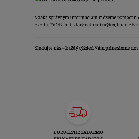
Vďaka správnym informáciám môžeme pomôcť nielen 
okoliu. Každý fakt, ktorý nahradí mýtus, buduje bezp
Sledujte nás – každý týždeň Vám prinesieme nov
DORUČENIE ZADARMO
PRI NÁKUPE NAD 120 €