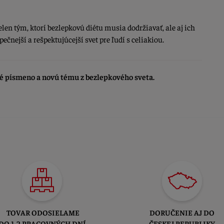
tým, ktorí bezlepkovú diétu musia dodržiavať, ale aj ich
ečnejší a rešpektujúcejší svet pre ľudí s celiakiou.
é písmeno a novú tému z bezlepkového sveta.
TOVAR ODOSIELAME
DORUČENIE AJ DO
DO 1-2 PRACOVNÝCH DNÍ
ČESKEJ REPUBLIKY