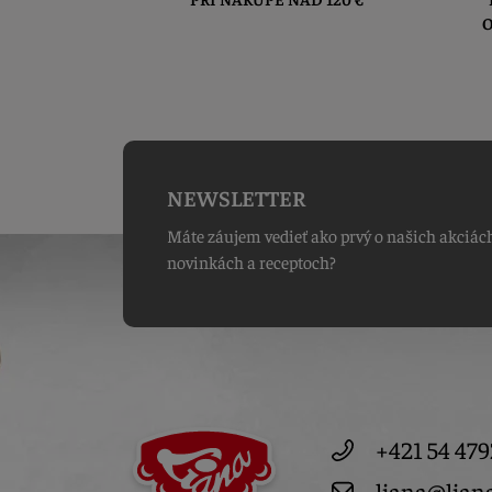
O
NEWSLETTER
Máte záujem vedieť ako prvý o našich akciác
novinkách a receptoch?
+421 54 479
liana@lian