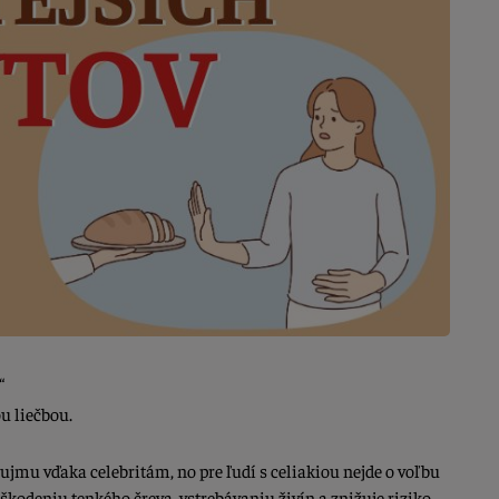
“
ou liečbou.
jmu vďaka celebritám, no pre ľudí s celiakiou nejde o voľbu
oškodeniu tenkého čreva, vstrebávaniu živín a znižuje riziko