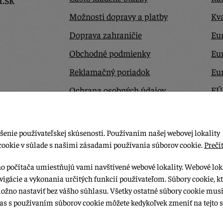
Možnosti dopravy a platby
Kva
Doprava zahraničie
Eur
Obchodné podmienky
Eu
Reklamačný poriadok
Eu
Ochrana osobných údajov
EÚ
Odstúpiť od zmluvy tu
Ko
šenie používateľskej skúsenosti. Používaním našej webovej lokality
cookie v súlade s našimi zásadami používania súborov cookie.
Prečít
ho počítača umiestňujú vami navštívené webové lokality. Webové lok
vigácie a vykonania určitých funkcií používateľom. Súbory cookie, k
možno nastaviť bez vášho súhlasu. Všetky ostatné súbory cookie musi
las s používaním súborov cookie môžete kedykoľvek zmeniť na tejto s