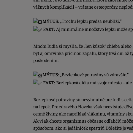
vážnych komplikácií – vrátane osteoporózy, neplodn
MÝTUS
: „Trochu lepku predsa neublíži.“
FAKT
: Aj minimálne množstvo lepku môže spôs
Mnohí ľudia si myslia, že „len kúsok“ chleba alebo 
byť aj omrvinka príčinou zápalu, ktorý trvá dni až 
poškodením.
MÝTUS
: „Bezlepkové potraviny sú zdravšie.“
FAKT
: Bezlepková diéta má svoje miesto – ale
Bezlepkové potraviny sú nevyhnutné pre ľudí s celi
na lepok. Pre zdravého človeka však neexistuje dôvo
cenné živiny, ako napríklad vlákninu, vitamíny skup
Ak však chcete organizmus občasne odľahčiť, môže
spôsobom, ako si jedálniček spestriť. Dôležité je v