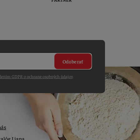
Odoberať
dením GDPR o ochrane osobných údajov
.
nás
alóg Liana