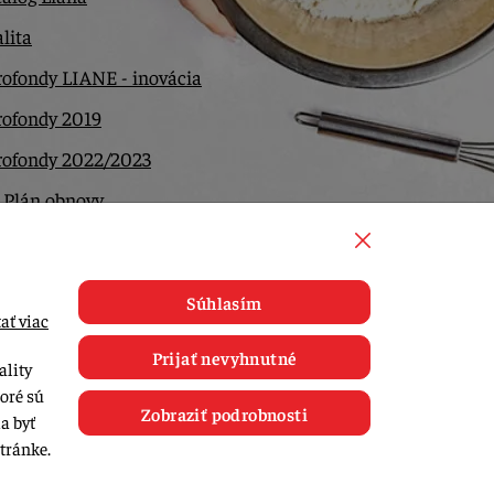
lita
ofondy LIANE - inovácia
rofondy 2019
rofondy 2022/2023
 Plán obnovy
ntakt
Súhlasím
ať viac
Prijať nevyhnutné
ality
toré sú
Zobraziť podrobnosti
a byť
tránke.