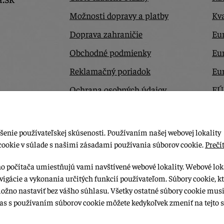
Možnosti dopravy a platby
Kva
Doprava zahraničie
Eur
Obchodné podmienky
Eu
Reklamačný poriadok
Eu
Ochrana osobných údajov
EÚ
Odstúpiť od zmluvy tu
Ko
šenie používateľskej skúsenosti. Používaním našej webovej lokality
cookie v súlade s našimi zásadami používania súborov cookie.
Prečít
ho počítača umiestňujú vami navštívené webové lokality. Webové lok
vigácie a vykonania určitých funkcií používateľom. Súbory cookie, k
možno nastaviť bez vášho súhlasu. Všetky ostatné súbory cookie musi
las s používaním súborov cookie môžete kedykoľvek zmeniť na tejto s