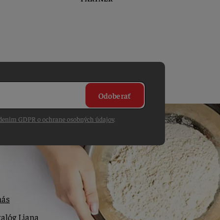
Odoberať
dením GDPR o ochrane osobných údajov
.
nás
alóg Liana