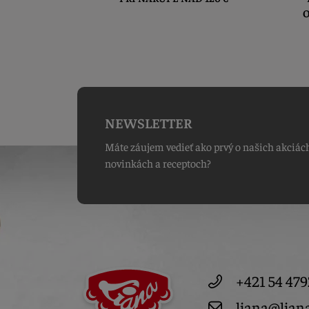
O
NEWSLETTER
Máte záujem vedieť ako prvý o našich akciác
novinkách a receptoch?
+421 54 479
liana@lian