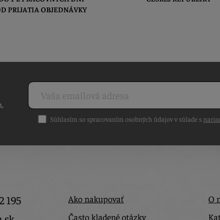
D PRIJATIA OBJEDNÁVKY
h,
Súhlasím so spracovaním osobných údajov v súlade s
naria
2 195
Ako nakupovať
O 
Často kladené otázky
Kat
a.sk