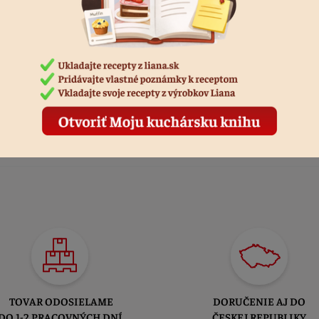
obchod@liana.sk
PREJSŤ NA LIANA.SK
TOVAR ODOSIELAME
DORUČENIE AJ DO
DO 1-2 PRACOVNÝCH DNÍ
ČESKEJ REPUBLIKY