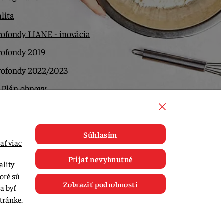
lita
ofondy LIANE - inovácia
rofondy 2019
rofondy 2022/2023
 Plán obnovy
ntakt
Súhlasím
ať viac
Prijať nevyhnutné
ality
toré sú
Zobraziť podrobnosti
a byť
tránke.