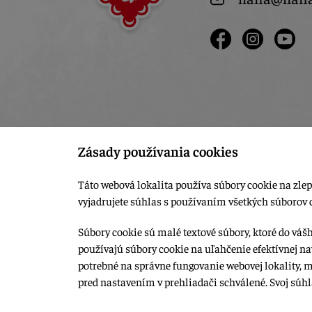
Zásady používania cookies
Táto webová lokalita používa súbory cookie na zlep
vyjadrujete súhlas s používaním všetkých súborov 
Súbory cookie sú malé textové súbory, ktoré do váš
používajú súbory cookie na uľahčenie efektívnej na
© 2015-2026, LIANA GOLIAŠ s.r.o. všetky práva vyhradené.
potrebné na správne fungovanie webovej lokality, 
Upraviť nastavenia Cookies
pred nastavením v prehliadači schválené. Svoj súh
Web dizajn: MARLOW DESIGN