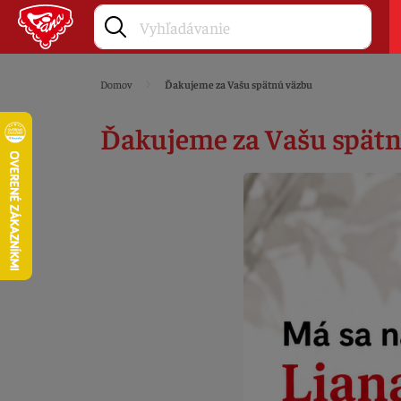
Domov
Ďakujeme za Vašu spätnú väzbu
Ďakujeme za Vašu spät