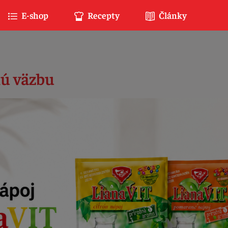
E-shop
Recepty
Články
nú väzbu