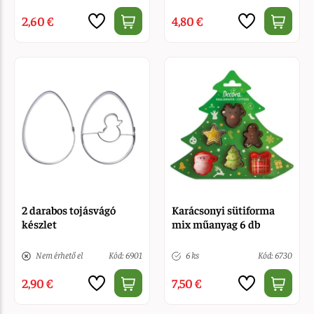
2,60 €
4,80 €
2 darabos tojásvágó
Karácsonyi sütiforma
készlet
mix műanyag 6 db
Nem érhető el
Kód: 6901
6 ks
Kód: 6730
2,90 €
7,50 €