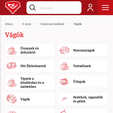
itthon
E-shop
Cukrászati kellékek
Vágók
Vágók
Ünnepek és
Nyersanyagok
dekoráció
Fitt Élelmiszerek
Tortadíszek
Tippek a
Űrlapok
díszítéshez és a
zsebekhez
Festékek, ragasztók
Vágók
és gélek