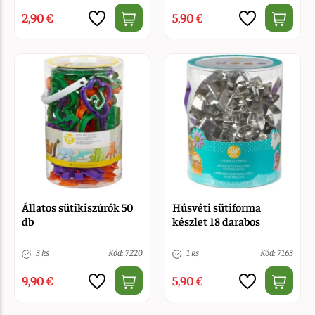
2,90 €
5,90 €
Állatos sütikiszúrók 50
Húsvéti sütiforma
db
készlet 18 darabos
3 ks
Kód: 7220
1 ks
Kód: 7163
9,90 €
5,90 €