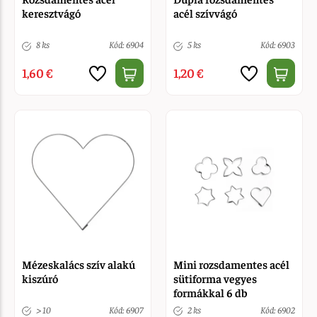
keresztvágó
acél szívvágó
8 ks
Kód: 6904
5 ks
Kód: 6903
1,60 €
1,20 €
Mézeskalács szív alakú
Mini rozsdamentes acél
kiszúró
sütiforma vegyes
formákkal 6 db
> 10
Kód: 6907
2 ks
Kód: 6902