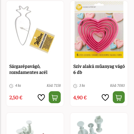
Sárgarépavágó,
Szív alakú műanyag vágó
rozsdamentes acél
6 db
4 ks
Kód: 7158
3 ks
Kód: 7083
2,50 €
4,90 €