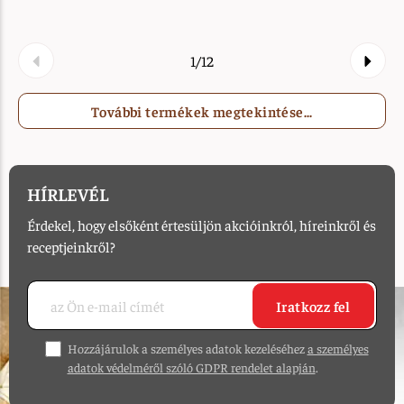
1/12
További termékek megtekintése...
HÍRLEVÉL
Érdekel, hogy elsőként értesüljön akcióinkról, híreinkről és
receptjeinkről?
Iratkozz fel
Hozzájárulok a személyes adatok kezeléséhez
a személyes
adatok védelméről szóló GDPR rendelet alapján
.