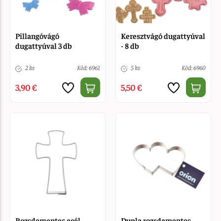
Pillangóvágó
Keresztvágó dugattyúval
dugattyúval 3 db
- 8 db
2 ks
Kód: 6961
5 ks
Kód: 6960
3,90 €
5,50 €
Rozsdamentes acél
Dupla rozsdamentes