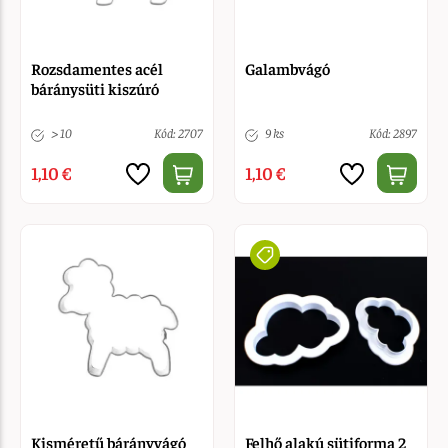
Rozsdamentes acél
Galambvágó
báránysüti kiszúró
> 10
Kód: 2707
9 ks
Kód: 2897
1,10 €
1,10 €
Kisméretű bárányvágó
Felhő alakú sütiforma 2