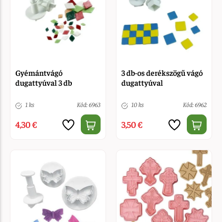
Gyémántvágó
3 db-os derékszögű vágó
dugattyúval 3 db
dugattyúval
1 ks
Kód: 6963
10 ks
Kód: 6962
4,30 €
3,50 €