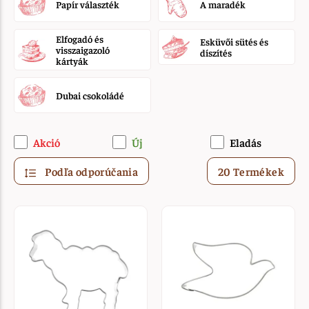
Papír választék
A maradék
Elfogadó és
Esküvői sütés és
visszaigazoló
díszítés
kártyák
Dubai csokoládé
Akció
Új
Eladás
Podľa odporúčania
20 Termékek