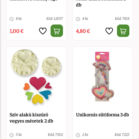
db
8 ks
Kód: 12057
4 ks
Kód: 7818
1,00 €
4,80 €
Szív alakú kiszúró
Unikornis sütiforma 3 db
vegyes méretek 2 db
5 ks
Kód: 7502
2 ks
Kód: 7225