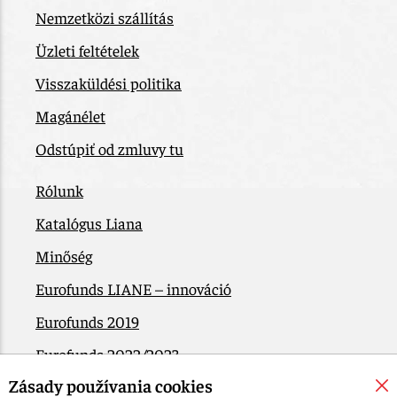
Nemzetközi szállítás
Üzleti feltételek
Visszaküldési politika
Magánélet
Odstúpiť od zmluvy tu
Rólunk
Katalógus Liana
Minőség
Eurofunds LIANE – innováció
Eurofunds 2019
Eurofunds 2022/2023
Zásady používania cookies
EÚ Plán obnovy