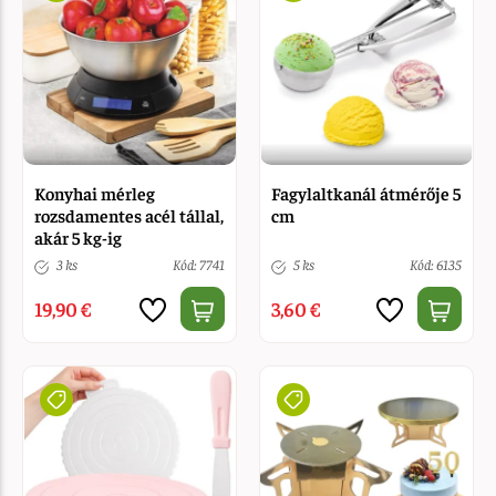
Konyhai mérleg
Fagylaltkanál átmérője 5
rozsdamentes acél tállal,
cm
akár 5 kg-ig
3 ks
Kód: 7741
5 ks
Kód: 6135
19,90 €
3,60 €