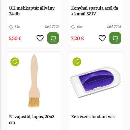
UH méhkaptár állvány
Konyhai spatula acél/fa
24 db
+ kanál SZÍV
3 ks
Kód: 7797
6 ks
Kód: 7796
5,50 €
7,20 €
Fa vajastál, lapos, 20x3
Kétrészes fondant vas
cm