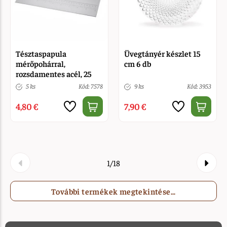
Tésztaspapula
Üvegtányér készlet 15
mérőpohárral,
cm 6 db
rozsdamentes acél, 25
cm
5 ks
Kód: 7578
9 ks
Kód: 3953
4,80 €
7,90 €
1/18
További termékek megtekintése...