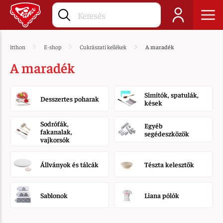
itthon
E-shop
Cukrászati kellékek
A maradék
A maradék
Simítók, spatulák,
Desszertes poharak
kések
Sodrófák,
Egyéb
fakanalak,
segédeszközök
vajkorsók
Állványok és tálcák
Tészta kelesztők
Sablonok
Liana pólók