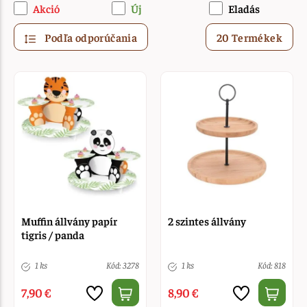
Akció
Új
Eladás
Podľa odporúčania
20 Termékek
Muffin állvány papír
2 szintes állvány
tigris / panda
1 ks
Kód: 3278
1 ks
Kód: 818
7,90 €
8,90 €