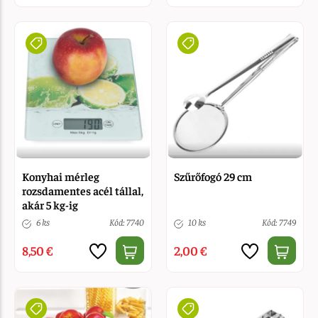
Konyhai mérleg
Szűrőfogó 29 cm
rozsdamentes acél tállal,
akár 5 kg-ig
6 ks
Kód: 7740
10 ks
Kód: 7749
8,50 €
2,00 €