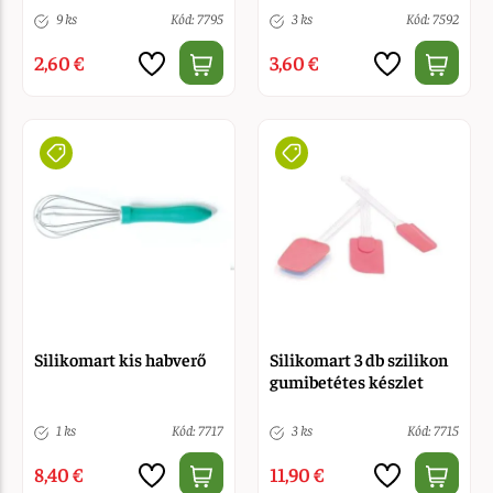
9 ks
Kód: 7795
3 ks
Kód: 7592
2,60 €
3,60 €
Silikomart kis habverő
Silikomart 3 db szilikon
gumibetétes készlet
1 ks
Kód: 7717
3 ks
Kód: 7715
8,40 €
11,90 €