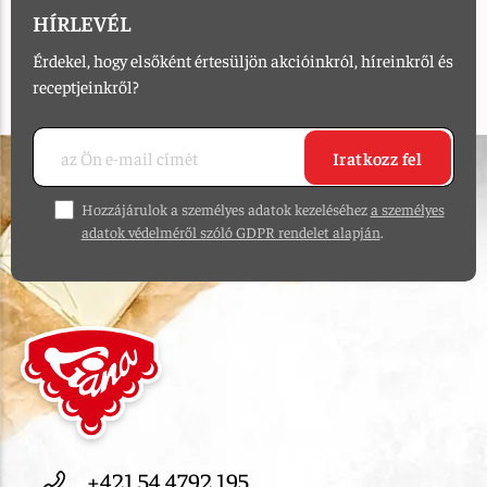
HÍRLEVÉL
Érdekel, hogy elsőként értesüljön akcióinkról, híreinkről és
receptjeinkről?
Iratkozz fel
Hozzájárulok a személyes adatok kezeléséhez
a személyes
adatok védelméről szóló GDPR rendelet alapján
.
+421 54 4792 195