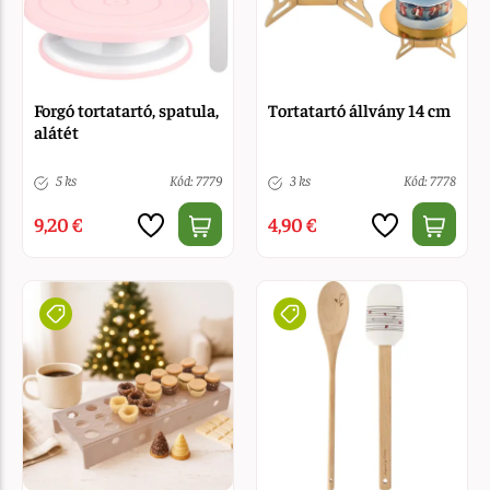
Forgó tortatartó, spatula,
Tortatartó állvány 14 cm
alátét
5 ks
Kód: 7779
3 ks
Kód: 7778
9,20 €
4,90 €