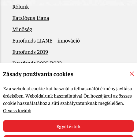
Rólunk
Katalógus Liana
Minőség
Eurofunds LIANE – innováció
Eurofunds 2019
Eurofunds 2022/2023
Zásady používania cookies
EÚ Plán obnovy
Kapcsolatba lépni
Ez a weboldal cookie-kat használ a felhasználói élmény javítása
érdekében. Weboldalunk használatával Ön hozzájárul az összes
cookie használatához a süti szabályzatunknak megfelelően.
© 2015-2026, LIANA GOLIAŠ s.r.o. Minden jog fenntartva.
Olvass tovább
Cookie-beállítások szerkesztése
Web design: MARLOW DESIGN
Egyetértek