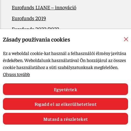
Eurofunds LIANE – innováció
Eurofunds 2019
Eurofunds 2022/2023
Zásady používania cookies
EÚ Plán obnovy
Kapcsolatba lépni
Ez a weboldal cookie-kat használ a felhasználói élmény javítása
érdekében. Weboldalunk használatával Ön hozzájárul az összes
cookie használatához a süti szabályzatunknak megfelelően.
© 2015-2026, LIANA GOLIAŠ s.r.o. Minden jog fenntartva.
Olvass tovább
Cookie-beállítások szerkesztése
Web design: MARLOW DESIGN
Egyetértek
Fogadd el az elkerülhetetlent
Mutasd a részleteket
0
E-shop
Receptek
Články
Kedvenc
Kosár