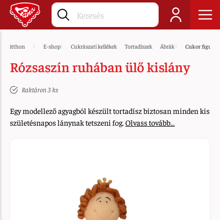
itthon
E-shop
Cukrászati kellékek
Tortadíszek
Ábrák
Cukor figurá
Rózsaszín ruhában ülő kislány
Raktáron 3 ks
Egy modellező agyagból készült tortadísz biztosan minden kis
születésnapos lánynak tetszeni fog.
Olvass tovább…