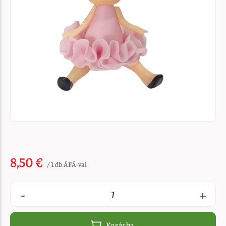
8,50 €
/ 1 db ÁFÁ-val
-
+
Kosárba