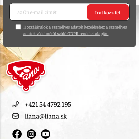
Iratkozz fel
Hozzájárulok a személyes adatok kezeléséhez
a személyes
adatok védelméről szóló GDPR rendelet alapján
.
+421 54 4792 195
liana@liana.sk