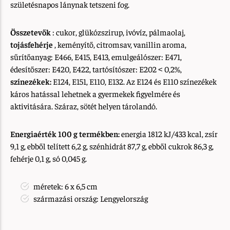
születésnapos lánynak tetszeni fog.
Összetevők
: cukor, glükózszirup, ivóvíz, pálmaolaj,
tojásfehérje
, keményítő, citromsav, vanillin aroma,
sűrítőanyag: E466, E415, E413, emulgeálószer: E471,
édesítőszer: E420, E422, tartósítószer: E202
0,2%,
<
színezékek:
E124, E151, E110, E132. Az E124 és E110 színezékek
káros hatással lehetnek a gyermekek figyelmére és
aktivitására. Száraz, sötét helyen tárolandó.
Energiaérték 100 g termékben:
energia 1812 kJ/433 kcal, zsír
9,1 g, ebből telített 6,2 g, szénhidrát 87,7 g, ebből cukrok 86,3 g,
fehérje 0,1 g, só 0,045 g.
méretek: 6 x 6,5 cm
származási ország: Lengyelország