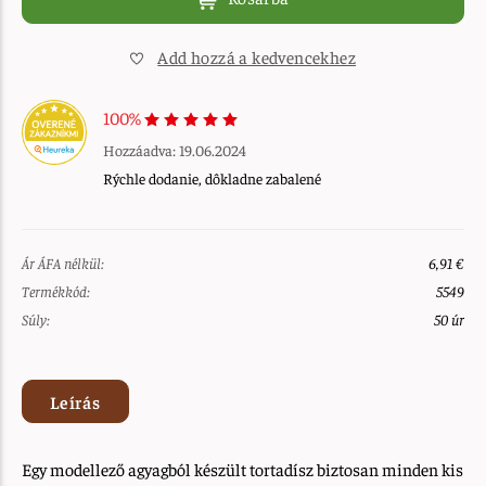
Add hozzá a kedvencekhez
100%
Hozzáadva: 19.06.2024
Rýchle dodanie, dôkladne zabalené
Ár ÁFA nélkül:
6,91 €
Termékkód:
5549
Súly:
50 úr
Leírás
Egy modellező agyagból készült tortadísz biztosan minden kis