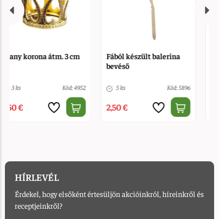
Fából készült balerina
Arany korona kövekkel
bevéső
átm. 3 cm
5 ks
Kód: 5896
> 10
Kód: 4989
2,50 €
2,90 €
HÍRLEVÉL
Érdekel, hogy elsőként értesüljön akcióinkról, híreinkről és
receptjeinkről?