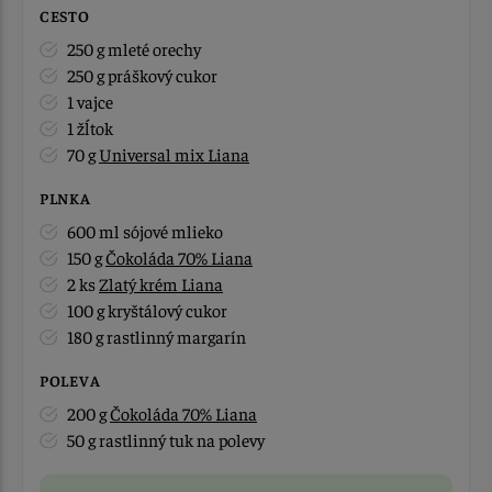
CESTO
250 g mleté orechy
250 g práškový cukor
1 vajce
1 žĺtok
70 g
Universal mix Liana
PLNKA
600 ml sójové mlieko
150 g
Čokoláda 70% Liana
2 ks
Zlatý krém Liana
100 g kryštálový cukor
180 g rastlinný margarín
POLEVA
200 g
Čokoláda 70% Liana
50 g rastlinný tuk na polevy