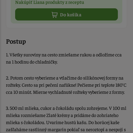
Nakúpiť Liana produkty z receptu
Do košíka
Postup
1. Všetky suroviny na cesto zmiešame rukou a odložíme cca
na 1 hodinu do chladničky.
2. Potom cesto vyberieme a vtlačíme do silikónovej formy na
rožteky. Cesto sa pri pečení nafúkne! Pečieme pri teplote 180°C
cca 10 minút. Mierne vychladnuté rožteky vyberieme z formy.
3. 500 ml mlieka, cukor a čokoládu spolu zohrejeme. V 100 ml
mlieka rozmiešame Zlaté krémy a pridáme do zohriateho
mlieka s čokoládou. Uvaríme hustú kašu. Do horúcej kaše
zašľaháme rastlinný margarín pokiaľ sa neroztopí a nespojí s