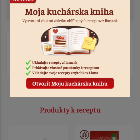
Plnku môžeme pripraviť aj deň vopred, aby v noci
poriadne stuhla v chladničke.
Ohodnotiť recept
Prihláste sa, ak chcete pridať hodnotenie.
Prihlásiť sa
Produkty k receptu