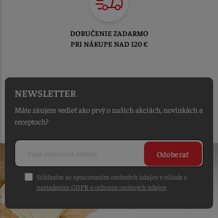
DORUČENIE ZADARMO
PRI NÁKUPE NAD 120 €
NEWSLETTER
Máte záujem vedieť ako prvý o našich akciách, novinkách a
receptoch?
Odoberať
Súhlasím so spracovaním osobných údajov v súlade s
nariadením GDPR o ochrane osobných údajov
.