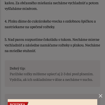
kašou. Za občasného miešania necháme vychladnúť a potom
vyšľaháme mixérom.
4. Plnku dáme do cukrárskeho vrecka s ozdobnou špičkou a
nastriekame na upečené rožteky.
5. Nad parou rozpustíme čokoládu s tukom. Necháme mierne
vychladnúť a následne namáčame rožteky s plnkou. Necháme
na mriežke stuhnúť.
Dobrý tip:
Parížske rožky môžeme upiecť aj 2-3 dni pred plnením.
Vydržia, ak ich uskladníme v dóze a necháme v suchu.
Dobrý tip 2: