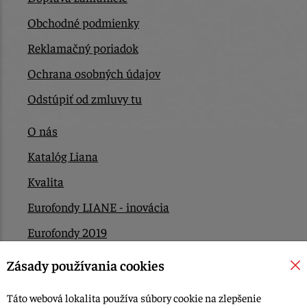
Obchodné podmienky
Reklamačný poriadok
Ochrana osobných údajov
Odstúpiť od zmluvy tu
O nás
Katalóg Liana
Kvalita
Eurofondy LIANE - inovácia
Eurofondy 2019
Eurofondy 2022/2023
Zásady používania cookies
EÚ Plán obnovy
Táto webová lokalita používa súbory cookie na zlepšenie