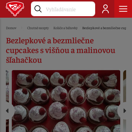
Domov
Chutné recepty
Koláče a bábovky
Bezlepkové a bezmliečne cupcak
Bezlepkové a bezmliečne
cupcakes s višňou a malinovou
šľahačkou