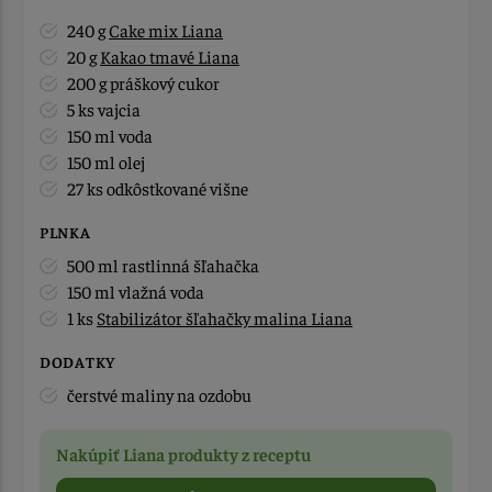
240 g
Cake mix Liana
20 g
Kakao tmavé Liana
200 g práškový cukor
5 ks vajcia
150 ml voda
150 ml olej
27 ks odkôstkované višne
PLNKA
500 ml rastlinná šľahačka
150 ml vlažná voda
1 ks
Stabilizátor šľahačky malina Liana
DODATKY
čerstvé maliny na ozdobu
Nakúpiť Liana produkty z receptu