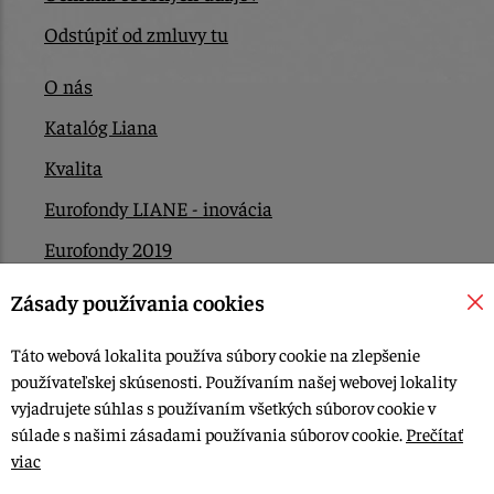
Odstúpiť od zmluvy tu
O nás
Katalóg Liana
Kvalita
Eurofondy LIANE - inovácia
Eurofondy 2019
Eurofondy 2022/2023
Zásady používania cookies
EÚ Plán obnovy
Táto webová lokalita používa súbory cookie na zlepšenie
Kontakt
používateľskej skúsenosti. Používaním našej webovej lokality
vyjadrujete súhlas s používaním všetkých súborov cookie v
súlade s našimi zásadami používania súborov cookie.
Prečítať
© 2015-2026, LIANA GOLIAŠ s.r.o. všetky práva vyhradené.
viac
Upraviť nastavenia Cookies