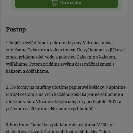
Do košíka
Postup
1. Vajíčka vyšľaháme s cukrom do peny. V druhej miske
zmiešame Cake mix a kakao tmavé. Do vyšľahanej vajíčkovej
zmesi pridáme olej, vodu a polovicu Cake mix s kakaom,
vyšľaháme. Potom pridáme zvyšnú časť múčnej zmesi s
kakaom a došľaháme.
2. Do formy na muffiny uložíme papierové košíčky. Naplníme
ich 3/4 cestom a na vrch každého košíčka jemne zatlačíme a
uložíme višňu. Vložíme do vyhriatej rúry pri teplote 190°C a
pečieme cca 20 minút. Necháme vychladnúť.
3. Rastlinnú šľahačku vyšľaháme do polotuha. V 150 ml
vlažnej vode rozmiešame stabilizátor šľahačky. Takto