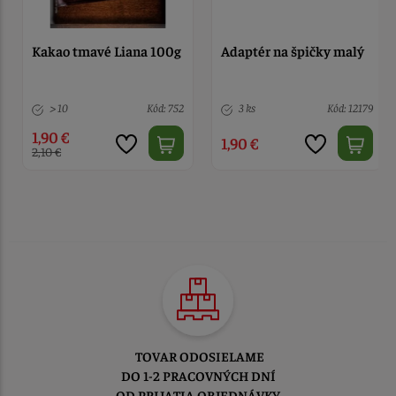
Kakao tmavé Liana 100g
Adaptér na špičky malý
> 10
Kód: 752
3 ks
Kód: 12179
1,90 €
1,90 €
2,10 €
TOVAR ODOSIELAME
DO 1-2 PRACOVNÝCH DNÍ
OD PRIJATIA OBJEDNÁVKY