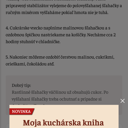
pripravený stabilizátor vylejeme do polovyšľahanej šľahačky a
ručným mixérom vyšľaháme pokiaľ hmota nie je tuhá.
4. Cukrárske vrecko naplníme malinovou šľahačkou a s
ozdobnou špičkou nastriekame na košíčky. Necháme cca 2
hodiny stuhnúť v chladničke.
5. Nakoniec môžeme ozdobiť čerstvou malinou, cukríkmi,
orieškami, čokoládou atď.
Dobrý tip:
Rastlinné šľahačky väčšinou už obsahujú cukor. Po
vyšľahaní šľahačky treba ochutnať a prípadne si
dosladiť podľa seba.