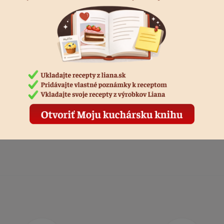
me ešte 2-5 minút (želé 1
ešame ešte asi 1 minútu do
rieme suchým viečkom, otočíme