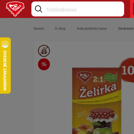
Domov
E-shop
Naše produkty Liana
Zaváranie