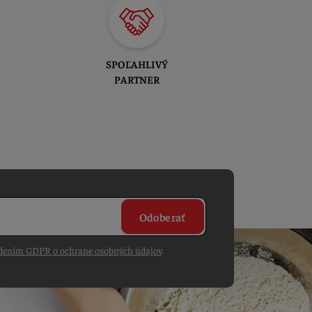
SPOĽAHLIVÝ
PARTNER
Odoberať
dením GDPR o ochrane osobných údajov
.