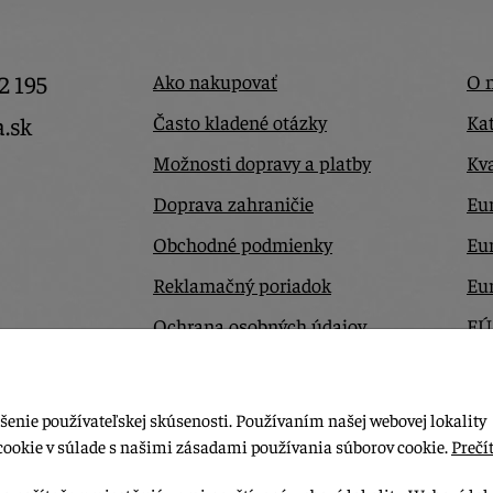
2 195
Ako nakupovať
O 
Často kladené otázky
Kat
a.sk
Možnosti dopravy a platby
Kva
Doprava zahraničie
Eur
Obchodné podmienky
Eu
Reklamačný poriadok
Eu
Ochrana osobných údajov
EÚ
Odstúpiť od zmluvy tu
Ko
šenie používateľskej skúsenosti. Používaním našej webovej lokality
cookie v súlade s našimi zásadami používania súborov cookie.
Prečít