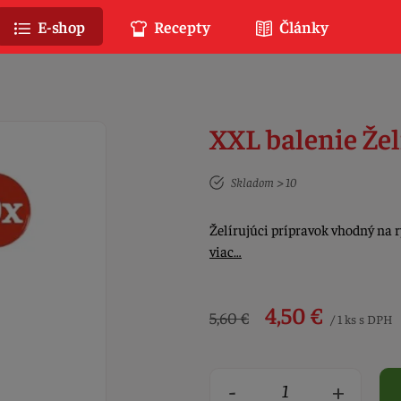
E-shop
Recepty
Články
XXL balenie Žel
Skladom > 10
Želírujúci prípravok vhodný na 
viac…
4,50 €
5,60 €
/ 1 ks s DPH
-
+