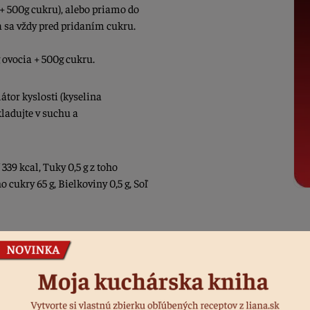
 + 500g cukru), alebo priamo do
va sa vždy pred pridaním cukru.
g ovocia + 500g cukru.
látor kyslosti (kyselina
kladujte v suchu a
 339 kcal, Tuky 0,5 g z toho
 cukry 65 g, Bielkoviny 0,5 g, Soľ
u odobratými z 0,5 kg,
eme k varu.
Želírku pridávame