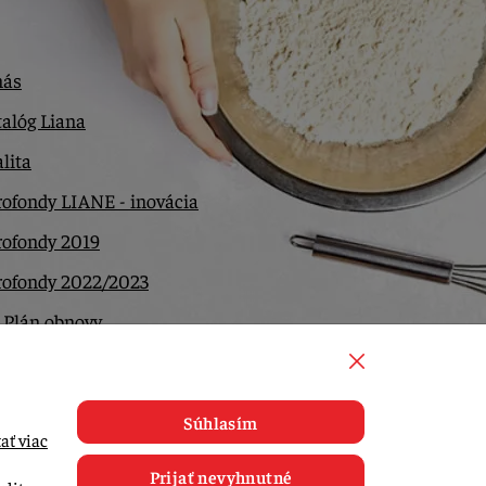
nás
alóg Liana
lita
ofondy LIANE - inovácia
rofondy 2019
rofondy 2022/2023
 Plán obnovy
ntakt
Súhlasím
ať viac
Prijať nevyhnutné