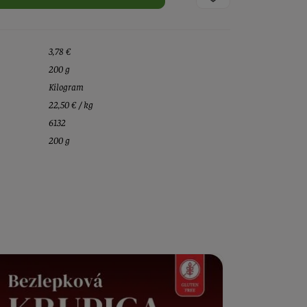
3,78 €
200 g
Kilogram
22,50 € / kg
6132
200 g