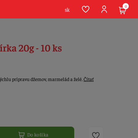
0
sk
írka 20g - 10 ks
rýchlu prípravu džemov, marmelád a želé.
Čítať
Do košíka