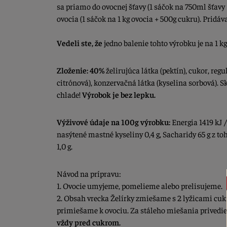
sa priamo do ovocnej šťavy (1 sáčok na 750ml šťavy
ovocia (1 sáčok na 1 kg ovocia + 500g cukru). Pridá
Vedeli ste, že
jedno balenie tohto výrobku je na 1 k
Zloženie:
40%
želirujúca látka (pektín), cukor, regu
citrónová), konzervačná látka (kyselina sorbová). S
chlade!
Výrobok je bez lepku.
Výživové údaje na 100g výrobku:
Energia 1419 kJ /
nasýtené mastné kyseliny 0,4 g, Sacharidy 65 g z toho
1,0 g.
Návod na prípravu:
1. Ovocie umyjeme, pomelieme alebo prelisujeme.
2. Obsah vrecka Želírky zmiešame s 2 lyžicami cukr
primiešame k ovociu. Za stáleho miešania privedi
vždy pred cukrom.