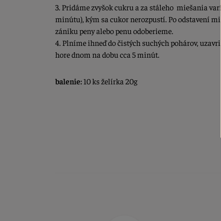
3. Pridáme zvyšok cukru a za stáleho miešania varí
minútu), kým sa cukor nerozpustí. Po odstavení mi
zániku peny alebo penu odoberieme.
4. Plníme ihneď do čistých suchých pohárov, uzav
hore dnom na dobu cca 5 minút.
balenie:
10 ks želírka 20g