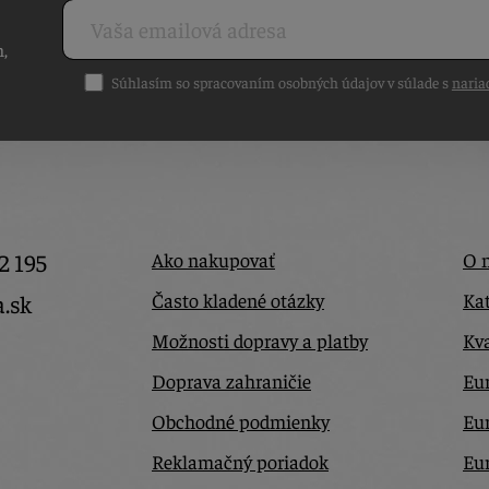
h,
Súhlasím so spracovaním osobných údajov v súlade s
naria
2 195
Ako nakupovať
O 
Často kladené otázky
Kat
a.sk
Možnosti dopravy a platby
Kva
Doprava zahraničie
Eur
Obchodné podmienky
Eu
Reklamačný poriadok
Eu