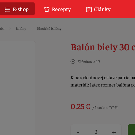
E-shop
Recepty
Články
oba
Balóny
Klasické balóny
Balón biely 30
Skladom > 10
K narodeninovej oslave patria ba
materiál: latex rozmer balóna p
0,25 €
/ 1 sada s DPH
-
+