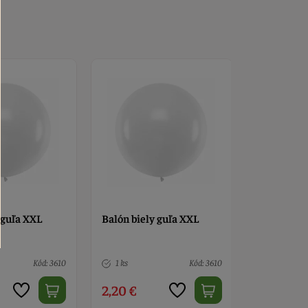
 guľa XXL
Balón biely guľa XXL
Balón biel
Kód: 3610
1 ks
Kód: 3610
1 ks
2,20 €
2,20 €