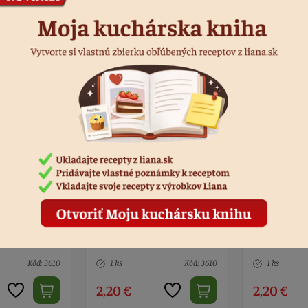
Podobné produkty
guľa XXL
Balón biely guľa XXL
Balón biely
Kód: 3610
1 ks
Kód: 3610
1 ks
2,20 €
2,20 €