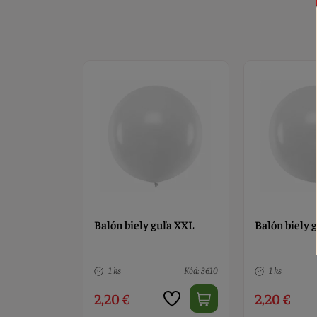
uľa XXL
Balón biely guľa XXL
Balón biely 
Kód: 3610
1 ks
Kód: 3610
1 ks
2,20 €
2,20 €