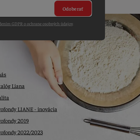
Odoberať
dením GDPR o ochrane osobných údajov
.
nás
alóg Liana
lita
ofondy LIANE - inovácia
rofondy 2019
rofondy 2022/2023