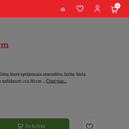
0
sk
 cm
lóny, ktoré spríjemnia atmosféru. farba: biela
o nafúknutí: cca 30 cm …
Čítať viac…
Do košíka