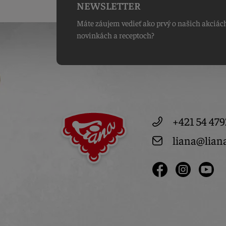
NEWSLETTER
Máte záujem vedieť ako prvý o našich akciác
novinkách a receptoch?
+421 54 479
liana@lian