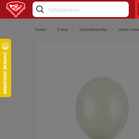
Domov
E-shop
Cukrárske potreby
Oslavy a výzd