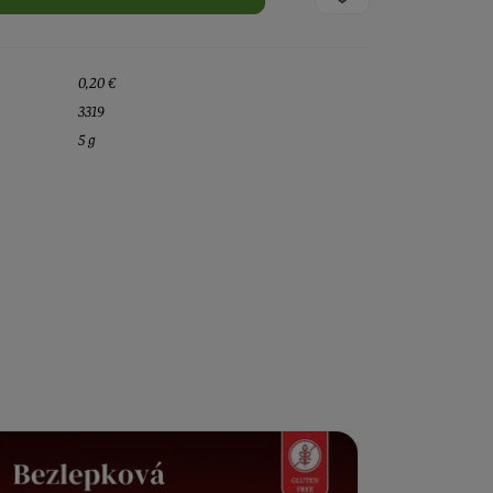
0,20 €
3319
5 g