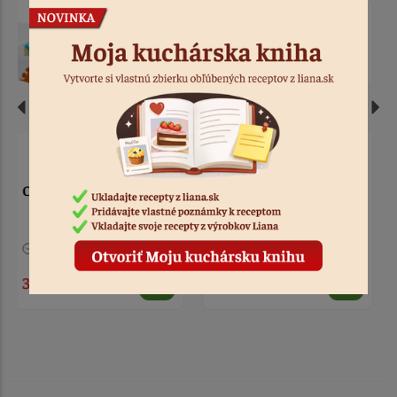
Obrus biely fóliový
Obrus Minnie Junior 120
137x274 cm
x 180 cm
Nedostupné
Kód: 3315
1 ks
Kód: 4455
3,90 €
4,90 €