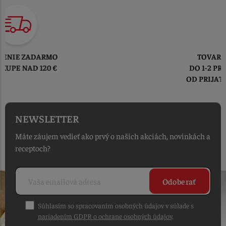
TOVAR ODOSIELAME
DO 1-2 PRACOVNÝCH DNÍ
OD PRIJATIA OBJEDNÁVKY
NEWSLETTER
Máte záujem vedieť ako prvý o našich akciách, novinkách a
receptoch?
Odoberať
Súhlasím so spracovaním osobných údajov v súlade s
nariadením GDPR o ochrane osobných údajov
.