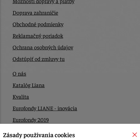
Možnosti dopravy a platby
Doprava zahraničie
Obchodné podmienky
Reklamačný poriadok
Ochrana osobných údajov
Odstúpiť od zmluvy tu
O nás
Katalóg Liana
Kvalita
Eurofondy LIANE - inovácia
Eurofondy 2019
Eurofondy 2022/2023
Zásady používania cookies