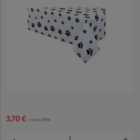
3,70 €
/ 1 ks s DPH
-
+