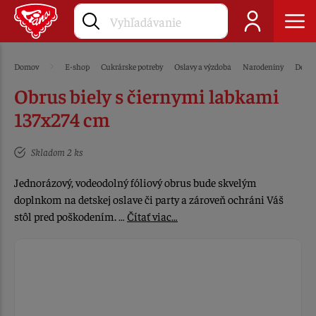
Domov
E-shop
Cukrárske potreby
Oslavy a výzdoba
Narodeniny
Dekor
Obrus biely s čiernymi labkami
137x274 cm
Skladom 2 ks
Jednorázový, vodeodolný fóliový obrus bude skvelým
doplnkom na detskej oslave či party a zároveň ochráni Váš
stôl pred poškodením. …
Čítať viac…