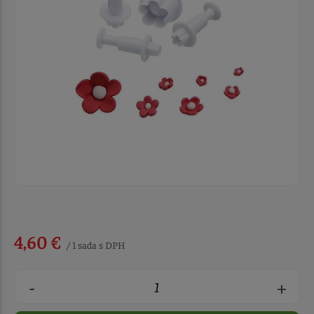
4,60 €
/ 1 sada s DPH
-
+