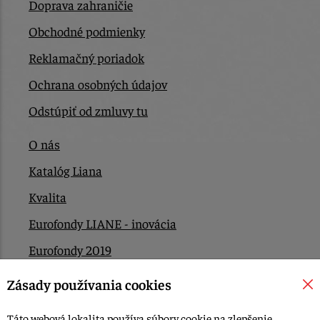
Doprava zahraničie
Obchodné podmienky
Reklamačný poriadok
Ochrana osobných údajov
Odstúpiť od zmluvy tu
O nás
Katalóg Liana
Kvalita
Eurofondy LIANE - inovácia
Eurofondy 2019
Eurofondy 2022/2023
Zásady používania cookies
EÚ Plán obnovy
Táto webová lokalita používa súbory cookie na zlepšenie