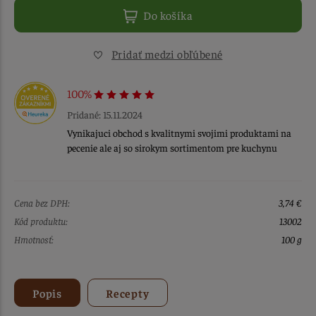
Do košíka
Pridať medzi obľúbené
100%
Pridané: 15.11.2024
Vynikajuci obchod s kvalitnymi svojimi produktami na
pecenie ale aj so sirokym sortimentom pre kuchynu
Cena bez DPH:
3,74 €
Kód produktu:
13002
Hmotnosť:
100 g
Popis
Recepty