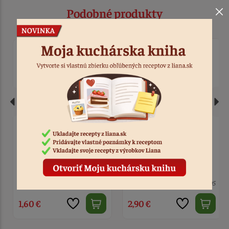
Podobné produkty
Zápich - srdce Mr&Mrs s
Zápich Svadobný pár s
kvetmi
prstienkami drevo
> 10
Kód: 2298
3 ks
Kód: 5195
1,60 €
2,90 €