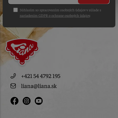
Súhlasím so spracovaním osobných údajov v súlade s
nariadením GDPR o ochrane osobných údajov
.
+421 54 4792 195
liana@liana.sk