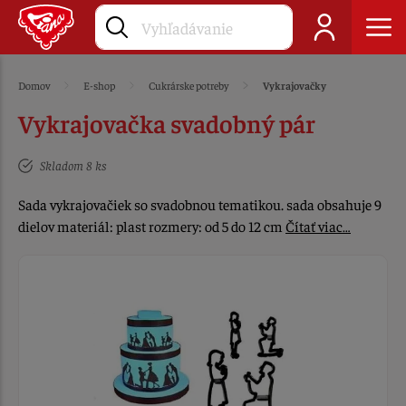
Domov
E-shop
Cukrárske potreby
Vykrajovačky
Vykrajovačka svadobný pár
Skladom 8 ks
Sada vykrajovačiek so svadobnou tematikou. sada obsahuje 9
dielov materiál: plast rozmery: od 5 do 12 cm
Čítať viac…