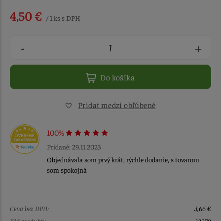
4,50 €
/ 1 ks s DPH
-
+
Do košíka
Pridať medzi obľúbené
100%
Pridané: 29.11.2023
Objednávala som prvý krát, rýchle dodanie, s tovarom
som spokojná
Cena bez DPH:
3,66 €
Kód produktu:
12279