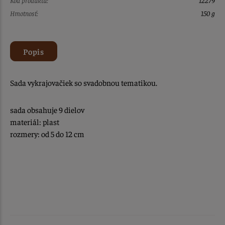
Hmotnosť:
150 g
Popis
Sada vykrajovačiek so svadobnou tematikou.
sada obsahuje 9 dielov
materiál: plast
rozmery: od 5 do 12 cm