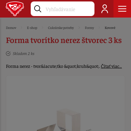
Domov
E-shop
Cukrárske potreby
Formy
Kovové
Forma tvorítko nerez štvorec 3 ks
Skladom 2 ks
Forma nerez - tvor&iacute;tko &quot;kruh&quot;.
Čítať viac…