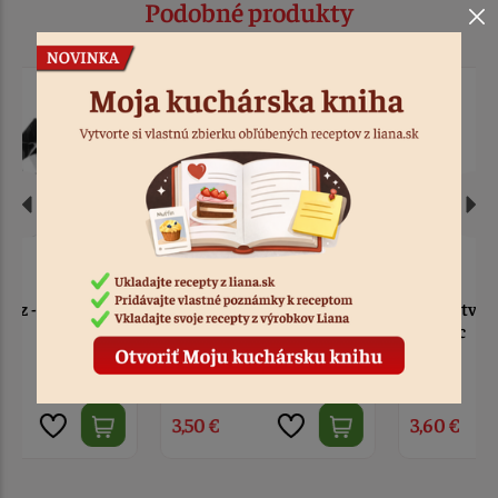
Podobné produkty
Forma tvorítko nerez
Forma tvorítko nerez
kruh 2ks
štvorec
4 ks
Kód: 13603
6 ks
Kód: 13596
3,50 €
3,60 €