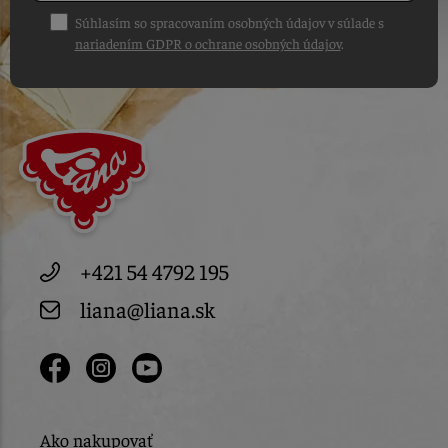
Súhlasím so spracovaním osobných údajov v súlade s
nariadením GDPR o ochrane osobných údajov
.
+421 54 4792 195
liana@liana.sk
Ako nakupovať