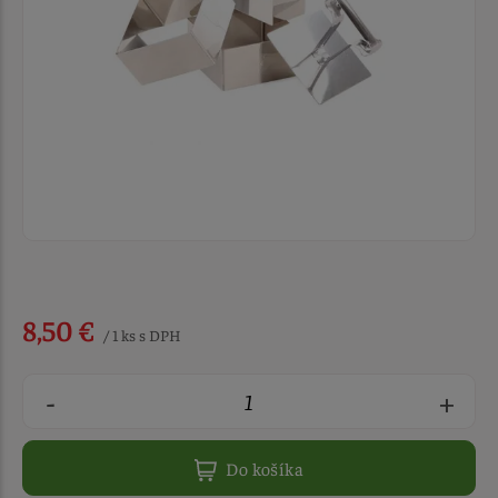
8,50 €
/ 1 ks s DPH
-
+
Do košíka