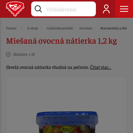
Domov
E-shop
Cukrárske potreby
Suroviny
Marmelády a džemy
Miešaná ovocná nátierka 1,2 kg
Skladom > 10
Skvelá ovocná nátierka vhodná na pečenie.
Čítať viac…