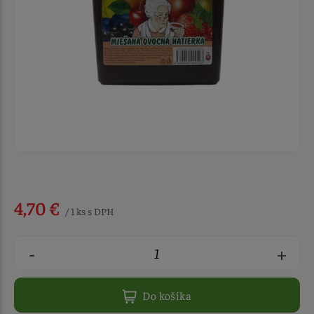
4,70 €
/ 1 ks s DPH
-
+
Do košíka