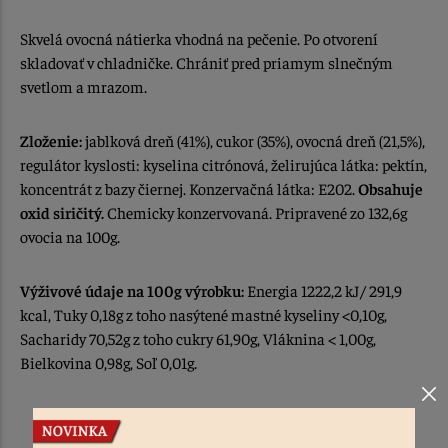
Skvelá ovocná nátierka vhodná na pečenie. Po otvorení
skladovať v chladničke. Chrániť pred priamym slnečným
svetlom a mrazom.
Zloženie:
jablková dreň (41%), cukor (35%), ovocná dreň (21,5%),
regulátor kyslosti: kyselina citrónová, želirujúca látka: pektín,
koncentrát z bazy čiernej. Konzervačná látka: E202.
Obsahuje
oxid siričitý.
Chemicky konzervovaná. Pripravené zo 132,6g
ovocia na 100g.
Výživové údaje na 100g výrobku:
Energia 1222,2 kJ/ 291,9
kcal, Tuky 0,18g z toho nasýtené mastné kyseliny <0,10g,
Sacharidy 70,52g z toho cukry 61,90g, Vláknina < 1,00g,
Bielkovina 0,98g, Soľ 0,01g.
hmotnosť: 1,2 kg
krajina pôvodu / vyrobené: na Slovensku