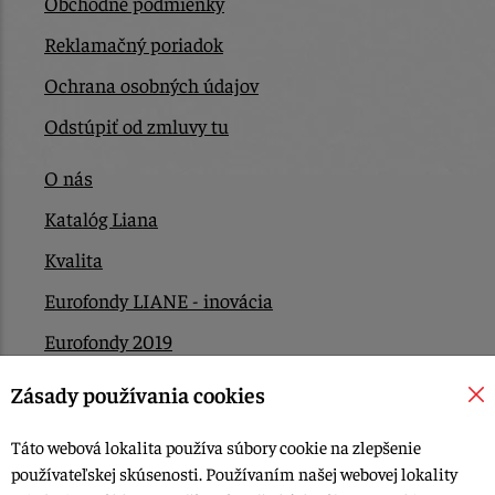
Obchodné podmienky
Reklamačný poriadok
Ochrana osobných údajov
Odstúpiť od zmluvy tu
O nás
Katalóg Liana
Kvalita
Eurofondy LIANE - inovácia
Eurofondy 2019
Eurofondy 2022/2023
Zásady používania cookies
EÚ Plán obnovy
Táto webová lokalita používa súbory cookie na zlepšenie
Kontakt
používateľskej skúsenosti. Používaním našej webovej lokality