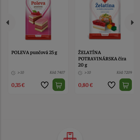
POLEVA punčová 25 g
ŽELATÍNA
POTRAVINÁRSKA číra
20 g
> 10
Kód: 7407
> 10
Kód: 7209
0,35 €
0,80 €