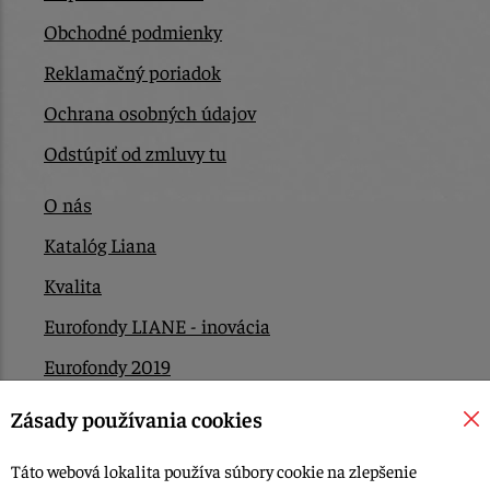
Obchodné podmienky
Reklamačný poriadok
Ochrana osobných údajov
Odstúpiť od zmluvy tu
O nás
Katalóg Liana
Kvalita
Eurofondy LIANE - inovácia
Eurofondy 2019
Eurofondy 2022/2023
Zásady používania cookies
EÚ Plán obnovy
Táto webová lokalita používa súbory cookie na zlepšenie
Kontakt