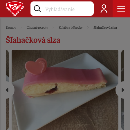
Domov
Chutné recepty
Koláče a bábovky
Šľahačková slza
Šľahačková slza