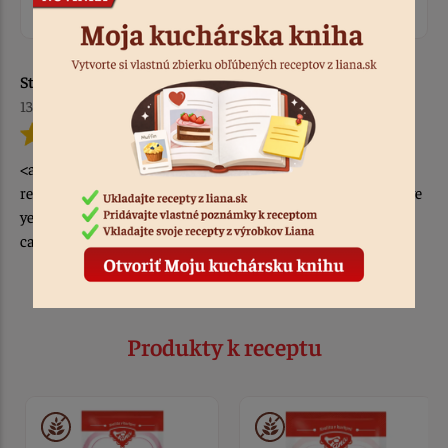
Prihlásiť sa
StXqqvQe
13.01.2024
<a href=https://levitrax.pics>carte levitra</a> I have been
researching and treating this disease for more than thirty five
years, a period in which the public s awareness of breast
cancer has risen enormously
Produkty k receptu