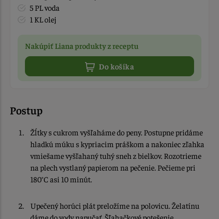
5 PL voda
1 KL olej
Nakúpiť Liana produkty z receptu
Do košíka
Postup
Žĺtky s cukrom vyšľaháme do peny. Postupne pridáme
hladkú múku s kypriacim práškom a nakoniec zľahka
vmiešame vyšľahaný tuhý sneh z bielkov. Rozotrieme
na plech vystlaný papierom na pečenie. Pečieme pri
180°C asi 10 minút.
Upečený horúci plát preložíme na polovicu. Želatínu
dáme do vody napučať. Šľahačkové potešenie