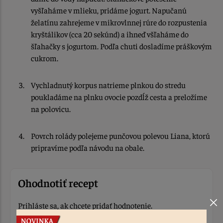
vyšľaháme v mlieku, pridáme jogurt. Napučanú
želatínu zahrejeme v mikrovlnnej rúre do rozpustenia
kryštálikov (cca 20 sekúnd) a ihneď všľaháme do
šľahačky s jogurtom. Podľa chuti dosladíme práškovým
cukrom.
Vychladnutý korpus natrieme plnkou do stredu
poukladáme na plnku ovocie pozdĺž cesta a preložíme
na polovicu.
Povrch rolády polejeme punčovou polevou Liana, ktorú
pripravíme podľa návodu na obale.
Ohodnotiť recept
Prihláste sa, ak chcete pridať hodnotenie.