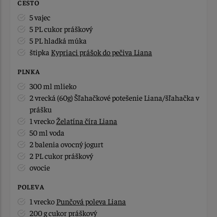
CESTO
5 vajec
5 PL cukor práškový
5 PL hladká múka
štipka
Kypriaci prášok do pečiva Liana
PLNKA
300 ml mlieko
2 vrecká (60g) Šľahačkové potešenie Liana/šľahačka v
prášku
1 vrecko
Želatína číra Liana
50 ml voda
2 balenia ovocný jogurt
2 PL cukor práškový
ovocie
POLEVA
1 vrecko
Punčová poleva Liana
200 g cukor práškový