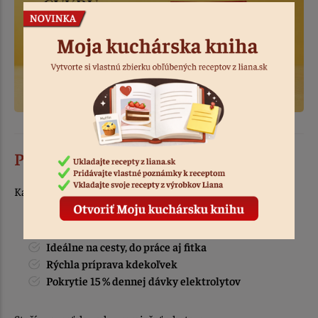
Praktické 8 g balenie – vždy po ruke
Každé vrecko je navrhnuté pre maximálne pohodlie.
Presná dávka na 1 pohár (200 ml)
Ideálne na cesty, do práce aj fitka
Rýchla príprava kdekoľvek
Pokrytie 15 % dennej dávky elektrolytov