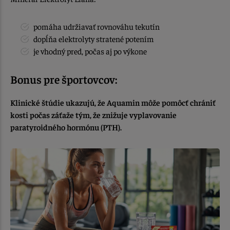
pomáha udržiavať rovnováhu tekutín
dopĺňa elektrolyty stratené potením
je vhodný pred, počas aj po výkone
Bonus pre športovcov:
Klinické štúdie ukazujú, že Aquamin môže pomôcť chrániť
kosti počas záťaže tým, že znižuje vyplavovanie
paratyroidného hormónu (PTH).