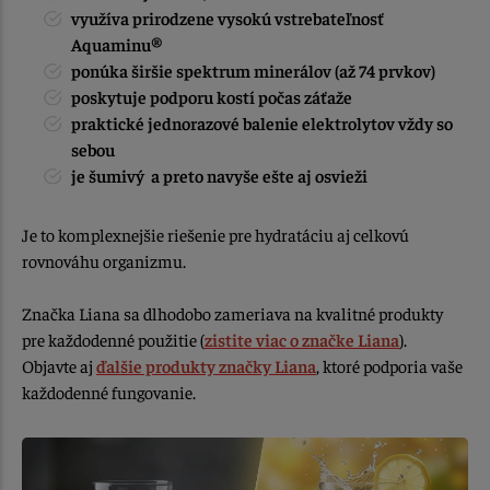
využíva prirodzene vysokú vstrebateľnosť
Aquaminu®
ponúka širšie spektrum minerálov (až 74 prvkov)
poskytuje podporu kostí počas záťaže
praktické jednorazové balenie elektrolytov vždy so
sebou
je šumivý a preto navyše ešte aj osvieži
Je to komplexnejšie riešenie pre hydratáciu aj celkovú
rovnováhu organizmu.
Značka Liana sa dlhodobo zameriava na kvalitné produkty
pre každodenné použitie (
zistite viac o značke Liana
).
Objavte aj
ďalšie produkty značky Liana
, ktoré podporia vaše
každodenné fungovanie.