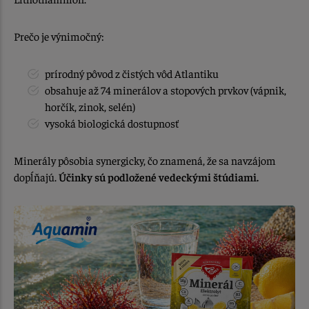
Prečo je výnimočný:
prírodný pôvod z čistých vôd Atlantiku
obsahuje až 74 minerálov a stopových prvkov (vápnik,
horčík, zinok, selén)
vysoká biologická dostupnosť
Minerály pôsobia synergicky, čo znamená, že sa navzájom
dopĺňajú.
Účinky sú podložené vedeckými štúdiami.