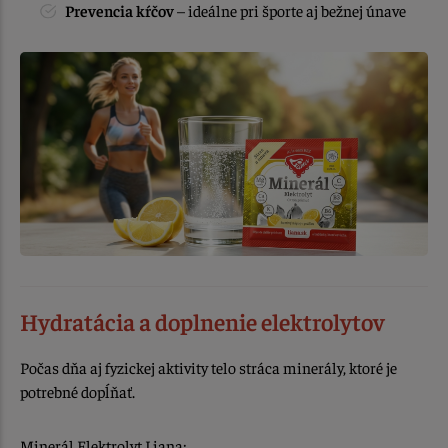
Prevencia kŕčov
– ideálne pri športe aj bežnej únave
Hydratácia a doplnenie elektrolytov
Počas dňa aj fyzickej aktivity telo stráca minerály, ktoré je
potrebné dopĺňať.
Minerál Elektrolyt Liana: