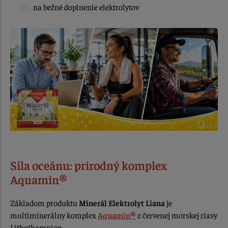
na bežné doplnenie elektrolytov
Sila oceánu: prírodný komplex
Aquamin®
Základom produktu
Minerál Elektrolyt Liana
je
multiminerálny komplex
Aquamin®
z červenej morskej riasy
Lithothamnion.