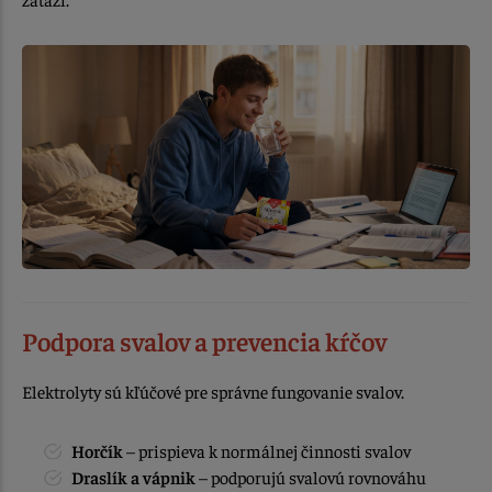
Podpora svalov a prevencia kŕčov
Elektrolyty sú kľúčové pre správne fungovanie svalov.
Horčík
– prispieva k normálnej činnosti svalov
Draslík a vápnik
– podporujú svalovú rovnováhu