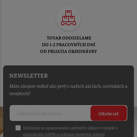
TOVAR ODOSIELAME
DO 1-2 PRACOVNÝCH DNÍ
OD PRIJATIA OBJEDNÁVKY
NEWSLETTER
Máte záujem vedieť ako prvý o našich akciách, novinkách a
receptoch?
Odoberať
Súhlasím so spracovaním osobných údajov v súlade s
nariadením GDPR o ochrane osobných údajov
.