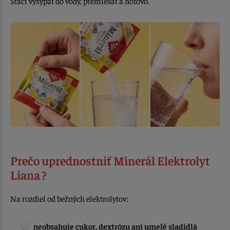
Stačí vysypať do vody, premiešať a hotovo.
Prečo uprednostniť Minerál Elektrolyt
Liana ?
Na rozdiel od bežných elektrolytov:
neobsahuje cukor, dextrózu ani umelé sladidlá