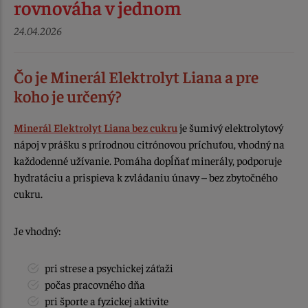
rovnováha v jednom
24.04.2026
Čo je Minerál Elektrolyt Liana a pre
koho je určený?
Minerál Elektrolyt Liana bez cukru
je šumivý elektrolytový
nápoj v prášku s prírodnou citrónovou príchuťou, vhodný na
každodenné užívanie. Pomáha dopĺňať minerály, podporuje
hydratáciu a prispieva k zvládaniu únavy – bez zbytočného
cukru.
Je vhodný:
pri strese a psychickej záťaži
počas pracovného dňa
pri športe a fyzickej aktivite