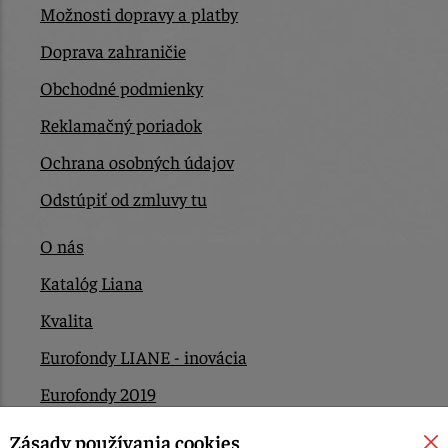
Možnosti dopravy a platby
Doprava zahraničie
Obchodné podmienky
Reklamačný poriadok
Ochrana osobných údajov
Odstúpiť od zmluvy tu
O nás
Katalóg Liana
Kvalita
Eurofondy LIANE - inovácia
Eurofondy 2019
Eurofondy 2022/2023
Zásady používania cookies